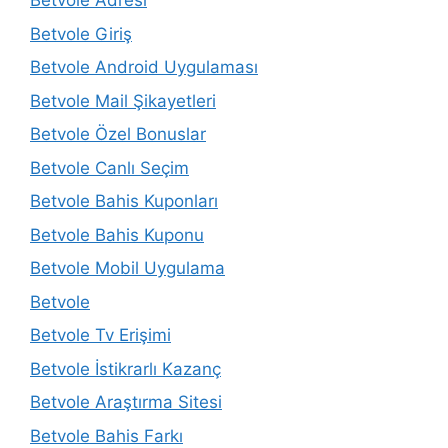
Betvole Adresi
Betvole Giriş
Betvole Android Uygulaması
Betvole Mail Şikayetleri
Betvole Özel Bonuslar
Betvole Canlı Seçim
Betvole Bahis Kuponları
Betvole Bahis Kuponu
Betvole Mobil Uygulama
Betvole
Betvole Tv Erişimi
Betvole İstikrarlı Kazanç
Betvole Araştırma Sitesi
Betvole Bahis Farkı