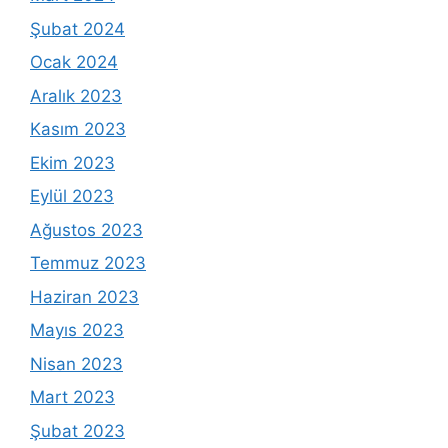
Şubat 2024
Ocak 2024
Aralık 2023
Kasım 2023
Ekim 2023
Eylül 2023
Ağustos 2023
Temmuz 2023
Haziran 2023
Mayıs 2023
Nisan 2023
Mart 2023
Şubat 2023