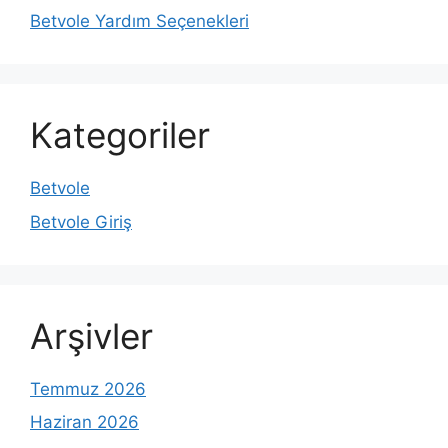
Betvole Yardım Seçenekleri
Kategoriler
Betvole
Betvole Giriş
Arşivler
Temmuz 2026
Haziran 2026