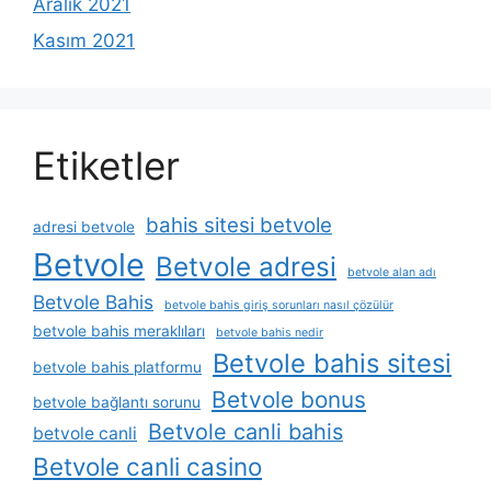
Aralık 2021
Kasım 2021
Etiketler
bahis sitesi betvole
adresi betvole
Betvole
Betvole adresi
betvole alan adı
Betvole Bahis
betvole bahis giriş sorunları nasıl çözülür
betvole bahis meraklıları
betvole bahis nedir
Betvole bahis sitesi
betvole bahis platformu
Betvole bonus
betvole bağlantı sorunu
Betvole canli bahis
betvole canli
Betvole canli casino