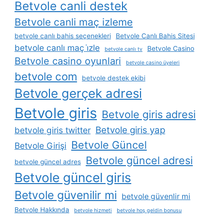
Betvole canli destek
Betvole canli maç izleme
betvole canlı bahis seçenekleri
Betvole Canlı Bahis Sitesi
betvole canlı maç i̇zle
Betvole Casino
betvole canlı tv
Betvole casino oyunlari
betvole casino üyeleri
betvole com
betvole destek ekibi
Betvole gerçek adresi
Betvole giris
Betvole giris adresi
Betvole giris yap
betvole giris twitter
Betvole Güncel
Betvole Girişi
Betvole güncel adresi
betvole güncel adres
Betvole güncel giris
Betvole güvenilir mi
betvole güvenlir mi
Betvole Hakkında
betvole hizmeti
betvole hoş geldin bonusu