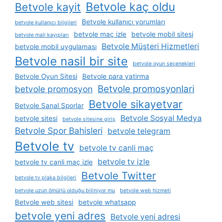
Betvole kaç oldu
Betvole kayit
Betvole kullanıcı yorumları
betvole kullanıcı bilgileri
betvole maç izle
betvole mobil sitesi
betvole mali kayıpları
Betvole Müşteri Hizmetleri
betvole mobil uygulaması
Betvole nasil bir site
betvole oyun seçenekleri
Betvole Oyun Sitesi
Betvole para yatirma
Betvole promosyonlari
betvole promosyon
Betvole sikayetvar
Betvole Sanal Sporlar
Betvole Sosyal Medya
betvole sitesi
betvole sitesine giriş
Betvole Spor Bahisleri
betvole telegram
Betvole tv
betvole tv canli maç
betvole tv izle
betvole tv canli maç izle
Betvole Twitter
betvole tv plaka bilgileri
betvole uzun ömürlü olduğu biliniyor mu
betvole web hizmeti
Betvole web sitesi
betvole whatsapp
betvole yeni adres
Betvole yeni adresi