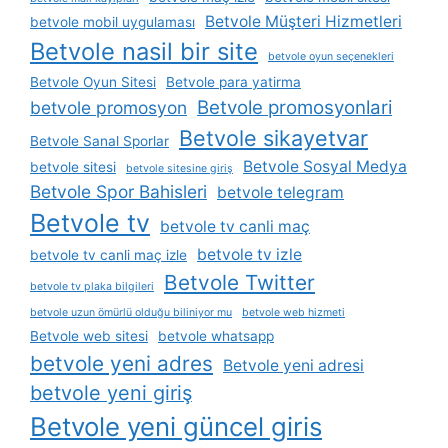
Betvole Müşteri Hizmetleri
betvole mobil uygulaması
Betvole nasil bir site
betvole oyun seçenekleri
Betvole Oyun Sitesi
Betvole para yatirma
Betvole promosyonlari
betvole promosyon
Betvole sikayetvar
Betvole Sanal Sporlar
Betvole Sosyal Medya
betvole sitesi
betvole sitesine giriş
Betvole Spor Bahisleri
betvole telegram
Betvole tv
betvole tv canli maç
betvole tv izle
betvole tv canli maç izle
Betvole Twitter
betvole tv plaka bilgileri
betvole uzun ömürlü olduğu biliniyor mu
betvole web hizmeti
Betvole web sitesi
betvole whatsapp
betvole yeni adres
Betvole yeni adresi
betvole yeni giriş
Betvole yeni güncel giris