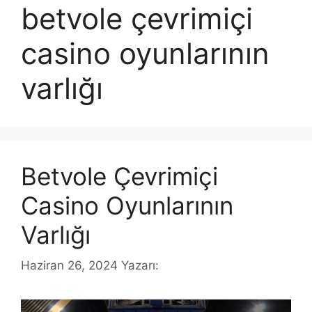
betvole çevrimiçi
casino oyunlarının
varlığı
Betvole Çevrimiçi
Casino Oyunlarının
Varlığı
Haziran 26, 2024
Yazarı: