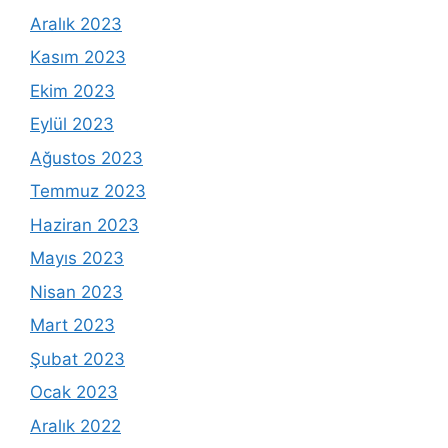
Aralık 2023
Kasım 2023
Ekim 2023
Eylül 2023
Ağustos 2023
Temmuz 2023
Haziran 2023
Mayıs 2023
Nisan 2023
Mart 2023
Şubat 2023
Ocak 2023
Aralık 2022