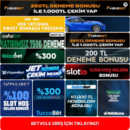
×
BETVOLE GİRİŞ İÇİN TIKLAYINIZ!