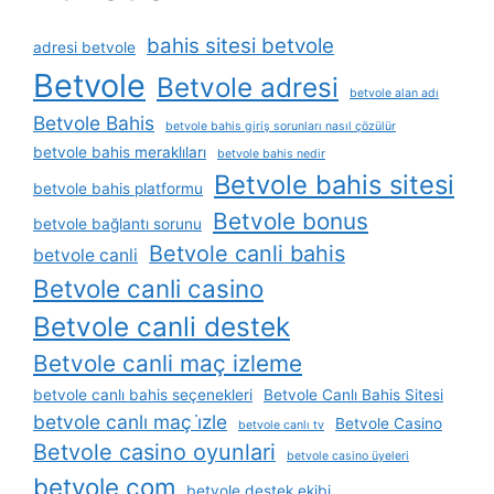
bahis sitesi betvole
adresi betvole
Betvole
Betvole adresi
betvole alan adı
Betvole Bahis
betvole bahis giriş sorunları nasıl çözülür
betvole bahis meraklıları
betvole bahis nedir
Betvole bahis sitesi
betvole bahis platformu
Betvole bonus
betvole bağlantı sorunu
Betvole canli bahis
betvole canli
Betvole canli casino
Betvole canli destek
Betvole canli maç izleme
betvole canlı bahis seçenekleri
Betvole Canlı Bahis Sitesi
betvole canlı maç i̇zle
Betvole Casino
betvole canlı tv
Betvole casino oyunlari
betvole casino üyeleri
betvole com
betvole destek ekibi