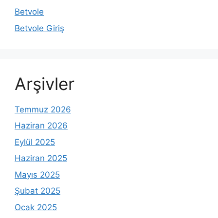
Betvole
Betvole Giriş
Arşivler
Temmuz 2026
Haziran 2026
Eylül 2025
Haziran 2025
Mayıs 2025
Şubat 2025
Ocak 2025