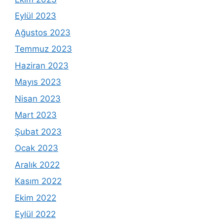
Eylül 2023
Ağustos 2023
Temmuz 2023
Haziran 2023
Mayıs 2023
Nisan 2023
Mart 2023
Şubat 2023
Ocak 2023
Aralık 2022
Kasım 2022
Ekim 2022
Eylül 2022