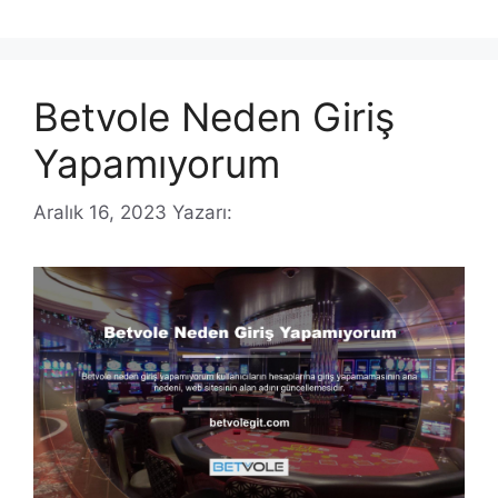
Betvole Neden Giriş
Yapamıyorum
Aralık 16, 2023
Yazarı: