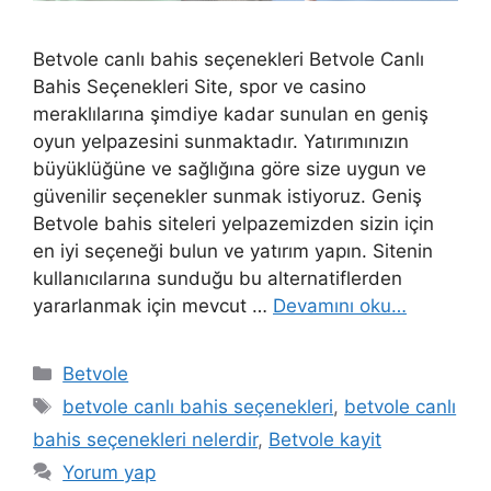
Betvole canlı bahis seçenekleri Betvole Canlı
Bahis Seçenekleri Site, spor ve casino
meraklılarına şimdiye kadar sunulan en geniş
oyun yelpazesini sunmaktadır. Yatırımınızın
büyüklüğüne ve sağlığına göre size uygun ve
güvenilir seçenekler sunmak istiyoruz. Geniş
Betvole bahis siteleri yelpazemizden sizin için
en iyi seçeneği bulun ve yatırım yapın. Sitenin
kullanıcılarına sunduğu bu alternatiflerden
yararlanmak için mevcut …
Devamını oku…
Kategoriler
Betvole
Etiketler
betvole canlı bahis seçenekleri
,
betvole canlı
bahis seçenekleri nelerdir
,
Betvole kayit
Yorum yap