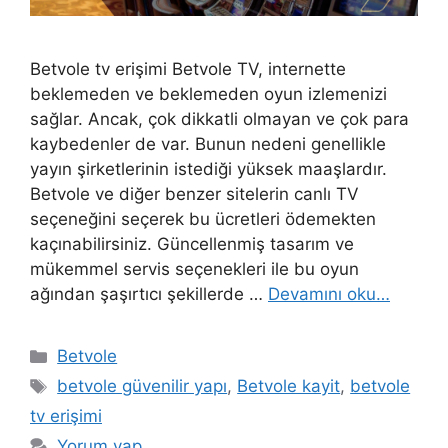
Betvole tv erişimi Betvole TV, internette
beklemeden ve beklemeden oyun izlemenizi
sağlar. Ancak, çok dikkatli olmayan ve çok para
kaybedenler de var. Bunun nedeni genellikle
yayın şirketlerinin istediği yüksek maaşlardır.
Betvole ve diğer benzer sitelerin canlı TV
seçeneğini seçerek bu ücretleri ödemekten
kaçınabilirsiniz. Güncellenmiş tasarım ve
mükemmel servis seçenekleri ile bu oyun
ağından şaşırtıcı şekillerde …
Devamını oku…
Kategoriler
Betvole
Etiketler
betvole güvenilir yapı
,
Betvole kayit
,
betvole
tv erişimi
Yorum yap