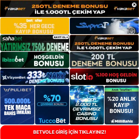
×
BETVOLE GİRİŞ İÇİN TIKLAYINIZ!