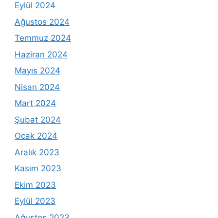
Eylül 2024
Ağustos 2024
Temmuz 2024
Haziran 2024
Mayıs 2024
Nisan 2024
Mart 2024
Şubat 2024
Ocak 2024
Aralık 2023
Kasım 2023
Ekim 2023
Eylül 2023
Ağustos 2023