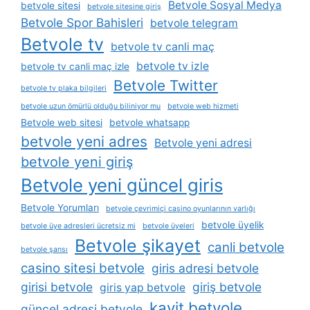
Betvole Sosyal Medya
betvole sitesi
betvole sitesine giriş
Betvole Spor Bahisleri
betvole telegram
Betvole tv
betvole tv canli maç
betvole tv izle
betvole tv canli maç izle
Betvole Twitter
betvole tv plaka bilgileri
betvole uzun ömürlü olduğu biliniyor mu
betvole web hizmeti
Betvole web sitesi
betvole whatsapp
betvole yeni adres
Betvole yeni adresi
betvole yeni giriş
Betvole yeni güncel giris
Betvole Yorumları
betvole çevrimiçi casino oyunlarının varlığı
betvole üyelik
betvole üye adresleri ücretsiz mi
betvole üyeleri
Betvole şikayet
canli betvole
betvole şansı
casino sitesi betvole
giris adresi betvole
girisi betvole
giriş betvole
giris yap betvole
kayit betvole
güncel adresi betvole