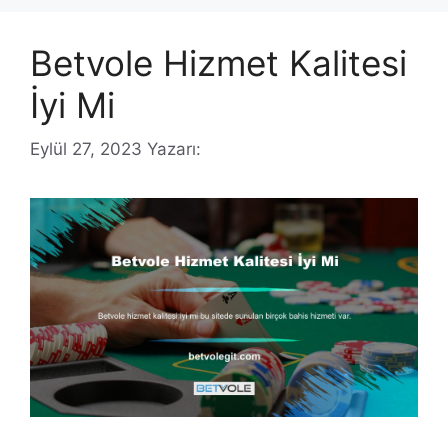
Betvole Hizmet Kalitesi
İyi Mi
Eylül 27, 2023
Yazarı: