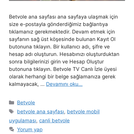
Betvole ana sayfası ana sayfaya ulaşmak için
size e-postayla gönderdiğimiz bağlantıya
tıklamanız gerekmektedir. Devam etmek için
sayfanın sağ üst köşesinde bulunan Kayıt Ol
butonuna tıklayın. Bir kullanıcı adı, şifre ve
hesap adı oluşturun. Hesabınızı oluşturduktan
sonra bilgilerinizi girin ve Hesap Oluştur
butonuna tıklayın. Betvole TV Canlı İzle üyesi
olarak herhangi bir belge sağlamanıza gerek
kalmayacak, …
Devamını oku…
Kategoriler
Betvole
Etiketler
betvole ana sayfası
,
betvole mobil
uygulaması
,
canli betvole
Yorum yap