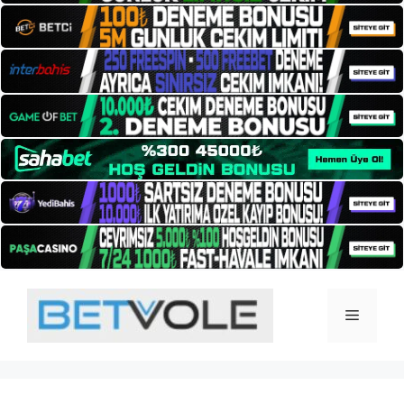
İçeriğe
atla
Menü