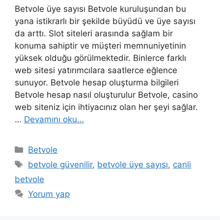
Betvole üye sayısı Betvole kuruluşundan bu
yana istikrarlı bir şekilde büyüdü ve üye sayısı
da arttı. Slot siteleri arasında sağlam bir
konuma sahiptir ve müşteri memnuniyetinin
yüksek olduğu görülmektedir. Binlerce farklı
web sitesi yatırımcılara saatlerce eğlence
sunuyor. Betvole hesap oluşturma bilgileri
Betvole hesap nasıl oluşturulur Betvole, casino
web siteniz için ihtiyacınız olan her şeyi sağlar.
…
Devamını oku…
Kategoriler
Betvole
Etiketler
betvole güvenilir
,
betvole üye sayısı
,
canli
betvole
Yorum yap