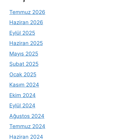
Temmuz 2026
Haziran 2026
Eylül 2025
Haziran 2025
Mayıs 2025
Şubat 2025
Ocak 2025
Kasım 2024
Ekim 2024
Eylül 2024
Ağustos 2024
Temmuz 2024
Haziran 2024