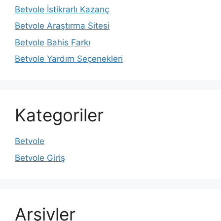
Betvole İstikrarlı Kazanç
Betvole Araştırma Sitesi
Betvole Bahis Farkı
Betvole Yardım Seçenekleri
Kategoriler
Betvole
Betvole Giriş
Arşivler