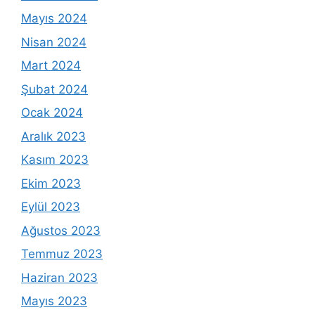
Mayıs 2024
Nisan 2024
Mart 2024
Şubat 2024
Ocak 2024
Aralık 2023
Kasım 2023
Ekim 2023
Eylül 2023
Ağustos 2023
Temmuz 2023
Haziran 2023
Mayıs 2023