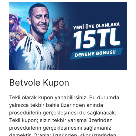
Betvole Kupon
Tekli olarak kupon yapabilirsiniz. Bu durumda
yalnızca tekbir bahis üzerinden anında
prosedürlerin gerçekleşmesi de sağlanacak.
Tekli kupon; sizin tekbir yarışma üzerinden
prosedürlerin gerçekleşmesini sağlamanız
demektir. Oranlar üzerinden, skor üzerinden