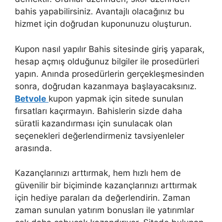
bahis yapabilirsiniz. Avantajlı olacağınız bu
hizmet için doğrudan kuponunuzu oluşturun.
Kupon nasıl yapılır Bahis sitesinde giriş yaparak,
hesap açmış olduğunuz bilgiler ile prosedürleri
yapın. Anında prosedürlerin gerçekleşmesinden
sonra, doğrudan kazanmaya başlayacaksınız.
Betvole
kupon yapmak için sitede sunulan
fırsatları kaçırmayın. Bahislerin sizde daha
süratli kazandırması için sunulacak olan
seçenekleri değerlendirmeniz tavsiyenleler
arasında.
Kazançlarınızı arttırmak, hem hızlı hem de
güvenilir bir biçiminde kazançlarınızı arttırmak
için hediye paraları da değerlendirin. Zaman
zaman sunulan yatırım bonusları ile yatırımlar