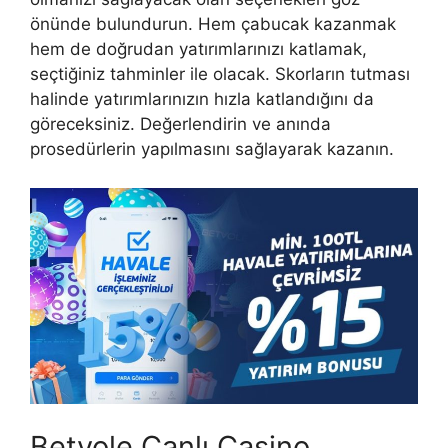
önünde bulundurun. Hem çabucak kazanmak
hem de doğrudan yatırımlarınızı katlamak,
seçtiğiniz tahminler ile olacak. Skorların tutması
halinde yatırımlarınızın hızla katlandığını da
göreceksiniz. Değerlendirin ve anında
prosedürlerin yapılmasını sağlayarak kazanın.
Betvole Canlı Casino