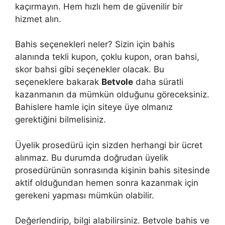
kaçırmayın. Hem hızlı hem de güvenilir bir
hizmet alın.
Bahis seçenekleri neler? Sizin için bahis
alanında tekli kupon, çoklu kupon, oran bahsi,
skor bahsi gibi seçenekler olacak. Bu
seçeneklere bakarak
Betvole
daha süratli
kazanmanın da mümkün olduğunu göreceksiniz.
Bahislere hamle için siteye üye olmanız
gerektiğini bilmelisiniz.
Üyelik prosedürü için sizden herhangi bir ücret
alınmaz. Bu durumda doğrudan üyelik
prosedürünün sonrasında kişinin bahis sitesinde
aktif olduğundan hemen sonra kazanmak için
gerekeni yapması mümkün olabilir.
Değerlendirip, bilgi alabilirsiniz. Betvole bahis ve