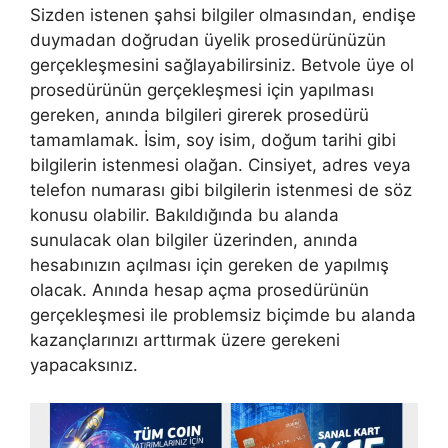
Sizden istenen şahsi bilgiler olmasından, endişe
duymadan doğrudan üyelik prosedürünüzün
gerçekleşmesini sağlayabilirsiniz. Betvole üye ol
prosedürünün gerçekleşmesi için yapılması
gereken, anında bilgileri girerek prosedürü
tamamlamak. İsim, soy isim, doğum tarihi gibi
bilgilerin istenmesi olağan. Cinsiyet, adres veya
telefon numarası gibi bilgilerin istenmesi de söz
konusu olabilir. Bakıldığında bu alanda
sunulacak olan bilgiler üzerinden, anında
hesabınızın açılması için gereken de yapılmış
olacak. Anında hesap açma prosedürünün
gerçekleşmesi ile problemsiz biçimde bu alanda
kazançlarınızı arttırmak üzere gerekeni
yapacaksınız.