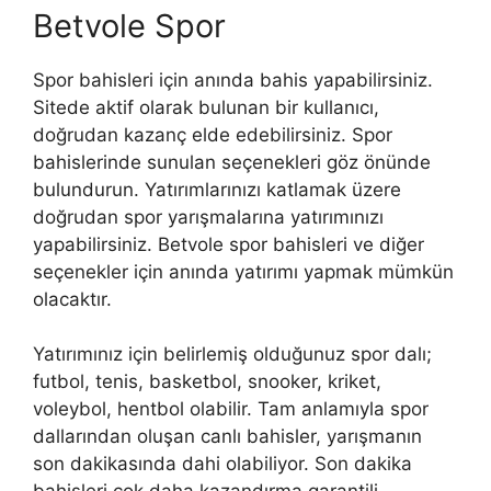
Betvole Spor
Spor bahisleri için anında bahis yapabilirsiniz.
Sitede aktif olarak bulunan bir kullanıcı,
doğrudan kazanç elde edebilirsiniz. Spor
bahislerinde sunulan seçenekleri göz önünde
bulundurun. Yatırımlarınızı katlamak üzere
doğrudan spor yarışmalarına yatırımınızı
yapabilirsiniz. Betvole spor bahisleri ve diğer
seçenekler için anında yatırımı yapmak mümkün
olacaktır.
Yatırımınız için belirlemiş olduğunuz spor dalı;
futbol, tenis, basketbol, snooker, kriket,
voleybol, hentbol olabilir. Tam anlamıyla spor
dallarından oluşan canlı bahisler, yarışmanın
son dakikasında dahi olabiliyor. Son dakika