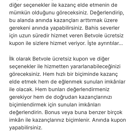
diğer seçenekler ile kazanç elde etmenin de
mümkün olduğunu göreceksiniz. Değerlendirip,
bu alanda anında kazançları arttırmak üzere
gerekeni anında yapabilirsiniz. Bahis severler
için uzun süredir hizmet veren Betvole ücretsiz
kupon ile sizlere hizmet veriyor. İşte ayrıntılar…
İlk olarak Betvole ücretsiz kupon ve diğer
seçenekler ile hizmetten yararlanabileceğinizi
göreceksiniz. Hem hızlı bir biçiminde kazanç
elde etmek hem de eğlenmek sunulan imkânlar
ile olacak. Hem bunları değerlendirmeniz
gerekiyor hem de doğrudan kazançlarınızı
biçimlendirmek için sunulan imkânları
değerlendirin. Bonus veya buna benzer birçok
imkân ile kazançlarınız biçimlenir. Anında kupon
yapabilirsiniz.