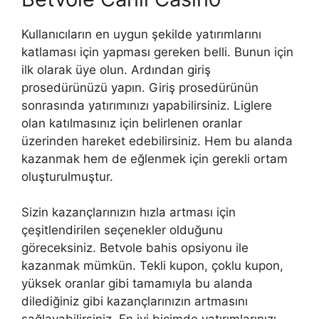
Kullanıcıların en uygun şekilde yatırımlarını
katlaması için yapması gereken belli. Bunun için
ilk olarak üye olun. Ardından giriş
prosedürünüzü yapın. Giriş prosedürünün
sonrasında yatırımınızı yapabilirsiniz. Liglere
olan katılmasınız için belirlenen oranlar
üzerinden hareket edebilirsiniz. Hem bu alanda
kazanmak hem de eğlenmek için gerekli ortam
oluşturulmuştur.
Sizin kazançlarınızın hızla artması için
çeşitlendirilen seçenekler olduğunu
göreceksiniz. Betvole bahis opsiyonu ile
kazanmak mümkün. Tekli kupon, çoklu kupon,
yüksek oranlar gibi tamamıyla bu alanda
dilediğiniz gibi kazançlarınızın artmasını