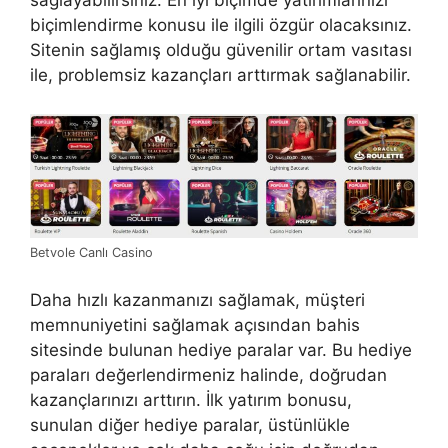
sağlayabilirsiniz. En iyi biçimde yatırımlarınızı
biçimlendirme konusu ile ilgili özgür olacaksınız.
Sitenin sağlamış olduğu güvenilir ortam vasıtası
ile, problemsiz kazançları arttırmak sağlanabilir.
Betvole Canlı Casino
Daha hızlı kazanmanızı sağlamak, müşteri
memnuniyetini sağlamak açısından bahis
sitesinde bulunan hediye paralar var. Bu hediye
paraları değerlendirmeniz halinde, doğrudan
kazançlarınızı arttırın. İlk yatırım bonusu,
sunulan diğer hediye paralar, üstünlükle