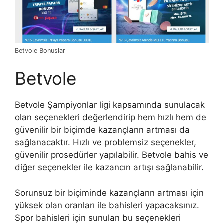
Betvole Bonuslar
Betvole
Betvole Şampiyonlar ligi kapsamında sunulacak
olan seçenekleri değerlendirip hem hızlı hem de
güvenilir bir biçimde kazançların artması da
sağlanacaktır. Hızlı ve problemsiz seçenekler,
güvenilir prosedürler yapılabilir. Betvole bahis ve
diğer seçenekler ile kazancın artışı sağlanabilir.
Sorunsuz bir biçiminde kazançların artması için
yüksek olan oranları ile bahisleri yapacaksınız.
Spor bahisleri için sunulan bu seçenekleri