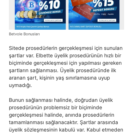
Betvole Bonusları
Sitede prosedürlerin gerçekleşmesi için sunulan
şartlar var. Elbette üyelik prosedürünün hızlı bir
biçiminde gerçekleşmesi için yapılması gereken
şartların sağlanması. Üyelik prosedüründe ilk
aranan şart, kişinin yaş sınırlamasına uyup
uymadığı.
Bunun sağlanması halinde, doğrudan üyelik
prosedürünün problemsiz bir biçiminde
gerçekleşmesi halinde, anında prosedürlerin
tamamlanması sağlanacaktır. Şartlar arasında
üyelik sözleşmesinin kabulü var. Kabul etmeden