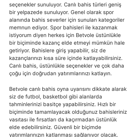
seçenekler sunuluyor. Canlı bahis türleri geniş
bir yelpazede sunuluyor. Genel olarak spor
alanında bahis severler için sunulan kategoriler
memnun ediyor. Spor bahisleri ile kazanmak
istiyorum diyen herkes için Betvole üstünlükle
bir biçiminde kazanç elde etmeyi mümkün hale
getiriyor. Bahislere giriş yapabilir, siz de
kazançlarınızı kısa süre içinde katlayabilirsiniz.
Canlı bahis, üstünlükle seçenekler ve çok daha
çoğu için doğrudan yatırımlarınızı katlayın.
Betvole canlı bahis oyna uyarısını dikkate alarak
siz de futbol, basketbol gibi alanlarda
tahminlerinizi basitçe yapabilirsiniz. Hızlı bir
biçiminde tamamlayacak olduğunuz bahisleriniz
vasıtası ile fırsatları da kaçırmadan üstünlük
elde edebilirsiniz. Güvenli bir biçimde
yatırımlarınızın katlanması sağlanıyor olacak.