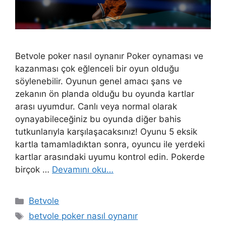
Betvole poker nasıl oynanır Poker oynaması ve
kazanması çok eğlenceli bir oyun olduğu
söylenebilir. Oyunun genel amacı şans ve
zekanın ön planda olduğu bu oyunda kartlar
arası uyumdur. Canlı veya normal olarak
oynayabileceğiniz bu oyunda diğer bahis
tutkunlarıyla karşılaşacaksınız! Oyunu 5 eksik
kartla tamamladıktan sonra, oyuncu ile yerdeki
kartlar arasındaki uyumu kontrol edin. Pokerde
birçok …
Devamını oku…
Kategoriler
Betvole
Etiketler
betvole poker nasıl oynanır