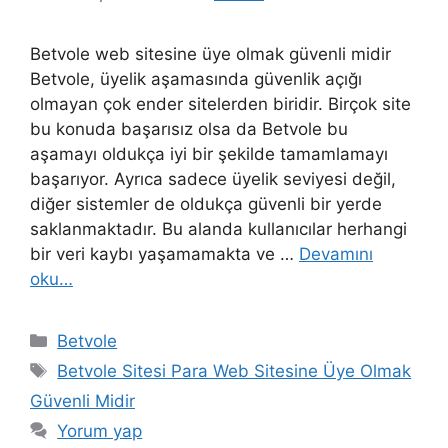
Betvole web sitesine üye olmak güvenli midir
Betvole, üyelik aşamasında güvenlik açığı
olmayan çok ender sitelerden biridir. Birçok site
bu konuda başarısız olsa da Betvole bu
aşamayı oldukça iyi bir şekilde tamamlamayı
başarıyor. Ayrıca sadece üyelik seviyesi değil,
diğer sistemler de oldukça güvenli bir yerde
saklanmaktadır. Bu alanda kullanıcılar herhangi
bir veri kaybı yaşamamakta ve …
Devamını
oku…
Kategoriler
Betvole
Etiketler
Betvole Sitesi Para Web Sitesine Üye Olmak
Güvenli Midir
Yorum yap