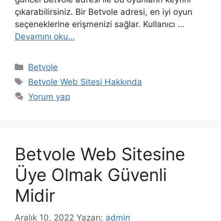
çıkarabilirsiniz. Bir Betvole adresi, en iyi oyun
seçeneklerine erişmenizi sağlar. Kullanıcı …
Devamını oku…
Kategoriler
Betvole
Etiketler
Betvole Web Sitesi Hakkında
Yorum yap
Betvole Web Sitesine
Üye Olmak Güvenli
Midir
Aralık 10, 2022
Yazarı:
admin