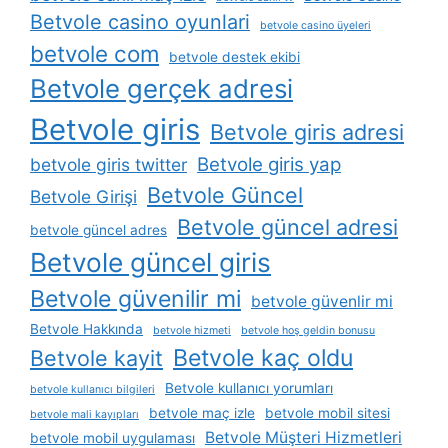
Betvole casino oyunlari
betvole casino üyeleri
betvole com
betvole destek ekibi
Betvole gerçek adresi
Betvole giris
Betvole giris adresi
Betvole giris yap
betvole giris twitter
Betvole Güncel
Betvole Girişi
Betvole güncel adresi
betvole güncel adres
Betvole güncel giris
Betvole güvenilir mi
betvole güvenlir mi
Betvole Hakkında
betvole hizmeti
betvole hoş geldin bonusu
Betvole kaç oldu
Betvole kayit
Betvole kullanıcı yorumları
betvole kullanıcı bilgileri
betvole maç izle
betvole mobil sitesi
betvole mali kayıpları
Betvole Müşteri Hizmetleri
betvole mobil uygulaması