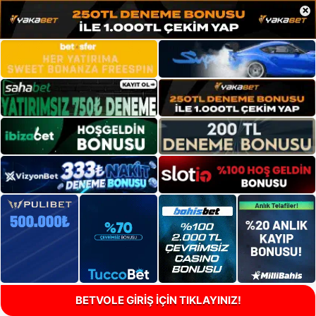
×
BETVOLE GİRİŞ İÇİN TIKLAYINIZ!