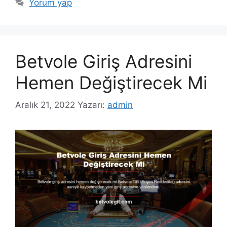
Yorum yap
Betvole Giriş Adresini
Hemen Değiştirecek Mi
Aralık 21, 2022
Yazarı:
admin