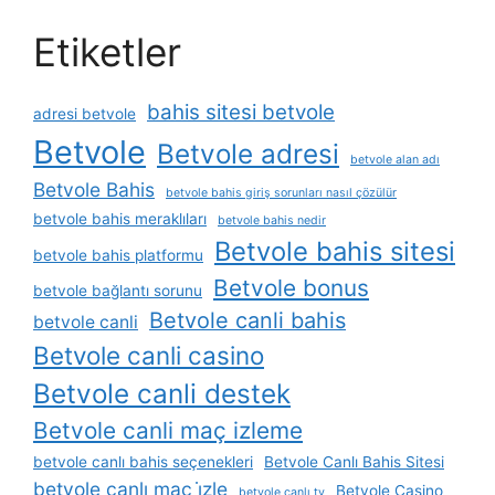
Etiketler
bahis sitesi betvole
adresi betvole
Betvole
Betvole adresi
betvole alan adı
Betvole Bahis
betvole bahis giriş sorunları nasıl çözülür
betvole bahis meraklıları
betvole bahis nedir
Betvole bahis sitesi
betvole bahis platformu
Betvole bonus
betvole bağlantı sorunu
Betvole canli bahis
betvole canli
Betvole canli casino
Betvole canli destek
Betvole canli maç izleme
betvole canlı bahis seçenekleri
Betvole Canlı Bahis Sitesi
betvole canlı maç i̇zle
Betvole Casino
betvole canlı tv