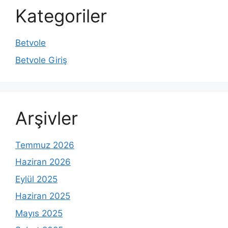
Kategoriler
Betvole
Betvole Giriş
Arşivler
Temmuz 2026
Haziran 2026
Eylül 2025
Haziran 2025
Mayıs 2025