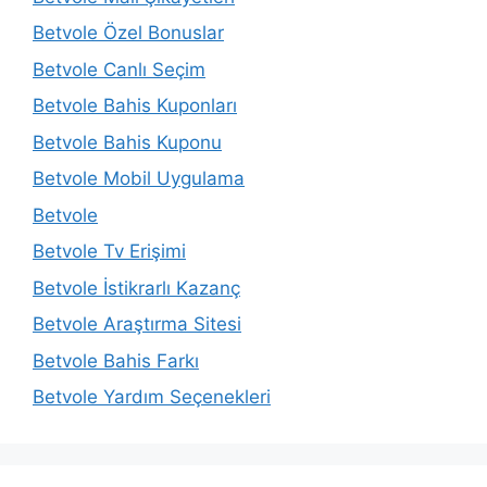
Betvole Özel Bonuslar
Betvole Canlı Seçim
Betvole Bahis Kuponları
Betvole Bahis Kuponu
Betvole Mobil Uygulama
Betvole
Betvole Tv Erişimi
Betvole İstikrarlı Kazanç
Betvole Araştırma Sitesi
Betvole Bahis Farkı
Betvole Yardım Seçenekleri