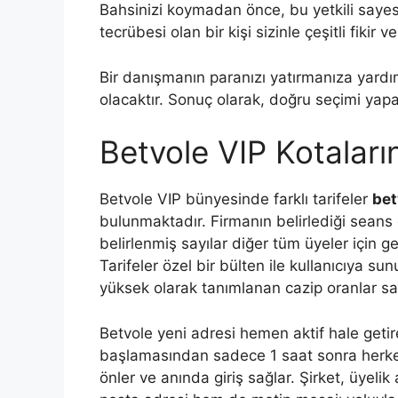
Bahsinizi koymadan önce, bu yetkili sayesin
tecrübesi olan bir kişi sizinle çeşitli fikir
Bir danışmanın paranızı yatırmanıza yardı
olacaktır. Sonuç olarak, doğru seçimi yapa
Betvole VIP Kotaları
Betvole VIP bünyesinde farklı tarifeler
bet
bulunmaktadır. Firmanın belirlediği seans 
belirlenmiş sayılar diğer tüm üyeler için ge
Tarifeler özel bir bülten ile kullanıcıya 
yüksek olarak tanımlanan cazip oranlar sa
Betvole yeni adresi hemen aktif hale getir
başlamasından sadece 1 saat sonra herke
önler ve anında giriş sağlar. Şirket, üyelik 