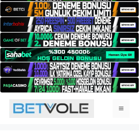
İçeriğe
atla
Menü