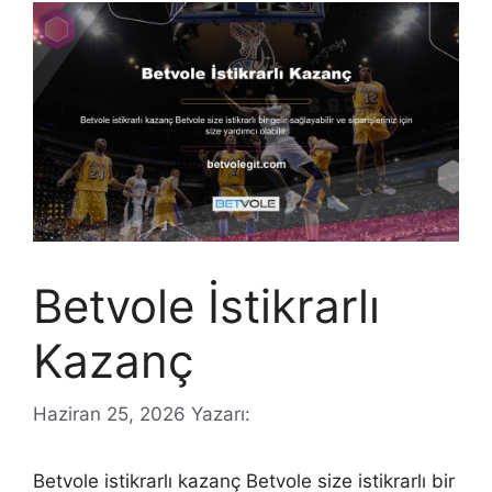
Betvole İstikrarlı
Kazanç
Haziran 25, 2026
Yazarı:
Betvole istikrarlı kazanç Betvole size istikrarlı bir