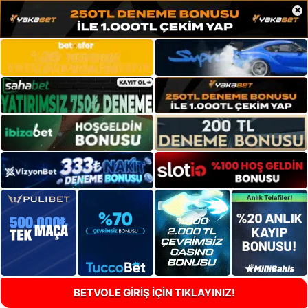
×
BETVOLE GİRİŞ İÇİN TIKLAYINIZ!