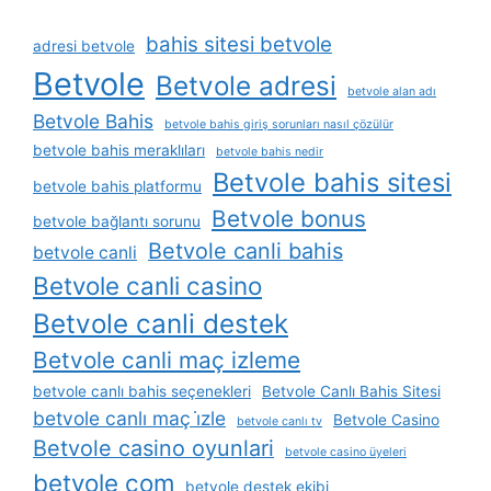
bahis sitesi betvole
adresi betvole
Betvole
Betvole adresi
betvole alan adı
Betvole Bahis
betvole bahis giriş sorunları nasıl çözülür
betvole bahis meraklıları
betvole bahis nedir
Betvole bahis sitesi
betvole bahis platformu
Betvole bonus
betvole bağlantı sorunu
Betvole canli bahis
betvole canli
Betvole canli casino
Betvole canli destek
Betvole canli maç izleme
betvole canlı bahis seçenekleri
Betvole Canlı Bahis Sitesi
betvole canlı maç i̇zle
Betvole Casino
betvole canlı tv
Betvole casino oyunlari
betvole casino üyeleri
betvole com
betvole destek ekibi