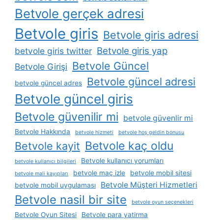
Betvole gerçek adresi
Betvole giris
Betvole giris adresi
Betvole giris yap
betvole giris twitter
Betvole Güncel
Betvole Girişi
Betvole güncel adresi
betvole güncel adres
Betvole güncel giris
Betvole güvenilir mi
betvole güvenlir mi
Betvole Hakkında
betvole hizmeti
betvole hoş geldin bonusu
Betvole kaç oldu
Betvole kayit
Betvole kullanıcı yorumları
betvole kullanıcı bilgileri
betvole maç izle
betvole mobil sitesi
betvole mali kayıpları
Betvole Müşteri Hizmetleri
betvole mobil uygulaması
Betvole nasil bir site
betvole oyun seçenekleri
Betvole Oyun Sitesi
Betvole para yatirma