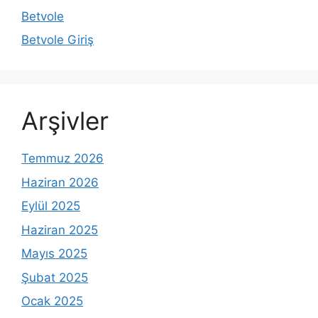
Betvole
Betvole Giriş
Arşivler
Temmuz 2026
Haziran 2026
Eylül 2025
Haziran 2025
Mayıs 2025
Şubat 2025
Ocak 2025