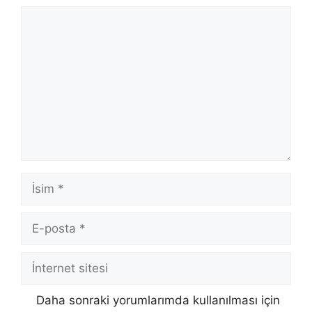
Yorum
İsim
E-
posta
İnternet
sitesi
Daha sonraki yorumlarımda kullanılması için