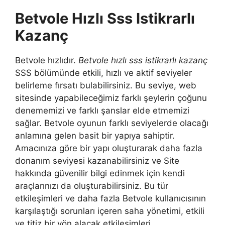
Betvole Hızlı Sss Istikrarlı
Kazanç
Betvole hızlıdır.
Betvole hızlı sss istikrarlı kazanç
SSS bölümünde etkili, hızlı ve aktif seviyeler
belirleme fırsatı bulabilirsiniz. Bu seviye, web
sitesinde yapabileceğimiz farklı şeylerin çoğunu
denememizi ve farklı şanslar elde etmemizi
sağlar. Betvole oyunun farklı seviyelerde olacağı
anlamına gelen basit bir yapıya sahiptir.
Amacınıza göre bir yapı oluşturarak daha fazla
donanım seviyesi kazanabilirsiniz ve Site
hakkında güvenilir bilgi edinmek için kendi
araçlarınızı da oluşturabilirsiniz. Bu tür
etkileşimleri ve daha fazla Betvole kullanıcısının
karşılaştığı sorunları içeren saha yönetimi, etkili
ve titiz bir yön alacak etkileşimleri