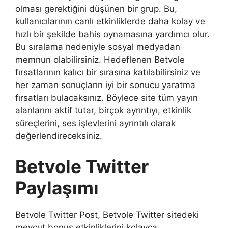
olması gerektiğini düşünen bir grup. Bu,
kullanıcılarının canlı etkinliklerde daha kolay ve
hızlı bir şekilde bahis oynamasına yardımcı olur.
Bu sıralama nedeniyle sosyal medyadan
memnun olabilirsiniz. Hedeflenen Betvole
fırsatlarının kalıcı bir sırasına katılabilirsiniz ve
her zaman sonuçların iyi bir sonucu yaratma
fırsatları bulacaksınız. Böylece site tüm yayın
alanlarını aktif tutar, birçok ayrıntıyı, etkinlik
süreçlerini, ses işlevlerini ayrıntılı olarak
değerlendireceksiniz.
Betvole Twitter
Paylaşımı
Betvole Twitter Post, Betvole Twitter sitedeki
mevcut bonus etkinliklerini kolayca