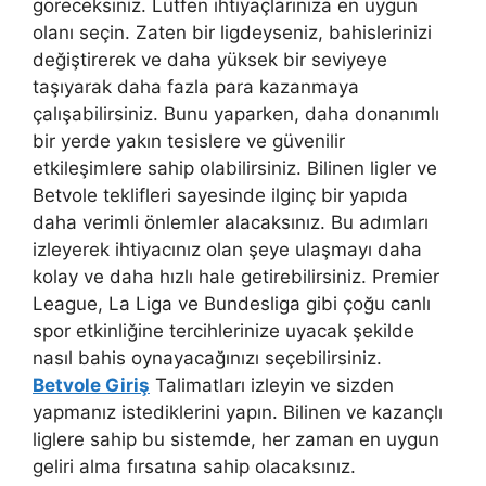
göreceksiniz. Lütfen ihtiyaçlarınıza en uygun
olanı seçin. Zaten bir ligdeyseniz, bahislerinizi
değiştirerek ve daha yüksek bir seviyeye
taşıyarak daha fazla para kazanmaya
çalışabilirsiniz. Bunu yaparken, daha donanımlı
bir yerde yakın tesislere ve güvenilir
etkileşimlere sahip olabilirsiniz. Bilinen ligler ve
Betvole teklifleri sayesinde ilginç bir yapıda
daha verimli önlemler alacaksınız. Bu adımları
izleyerek ihtiyacınız olan şeye ulaşmayı daha
kolay ve daha hızlı hale getirebilirsiniz. Premier
League, La Liga ve Bundesliga gibi çoğu canlı
spor etkinliğine tercihlerinize uyacak şekilde
nasıl bahis oynayacağınızı seçebilirsiniz.
Betvole Giriş
Talimatları izleyin ve sizden
yapmanız istediklerini yapın. Bilinen ve kazançlı
liglere sahip bu sistemde, her zaman en uygun
geliri alma fırsatına sahip olacaksınız.