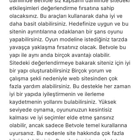
dahilinde Betvole siz kapsamı dahilinde sitedeki
etkileşimleri değerlendirme fırsatına sahip
olacaksınız. Bu araçları kullanarak daha iyi ve
daha basit olabilirsiniz. Hedefinize uygun ve bu
sitenin ayrıntılarına odaklanan bir şans oyunu
yapabilirsiniz. Oyun modeline istediğiniz tarzda
yavaşça yaklaşma fırsatınız olacak. Betvole bu
yapı ile aynı anda birçok avantajı olabilir.
Sitedeki değerlendirmeye bakarak siteniz için iyi
bir yapı oluşturabilirsiniz Birçok yorum ve
çalışma şekli nedeniyle web sitesinden çok
fazla yardım alabilirsiniz. Bu destekle her zaman
iyi bir yapıda iyileştirmenin ve ilerleme
kaydetmenin yollarını bulabilirsiniz. Yüksek
seviyede oynama, oyununuzun kesintisiz
kalması ve iyi seçimler elde etme şansınız
olabilir, ancak sadece Betvole temel kurallarına
uyursanız. Bu nedenle site hakkında çok fazla