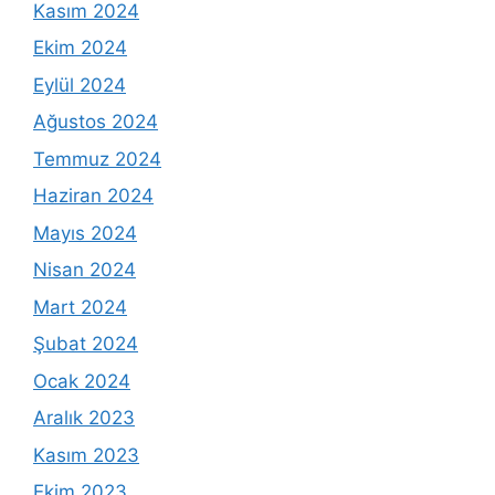
Kasım 2024
Ekim 2024
Eylül 2024
Ağustos 2024
Temmuz 2024
Haziran 2024
Mayıs 2024
Nisan 2024
Mart 2024
Şubat 2024
Ocak 2024
Aralık 2023
Kasım 2023
Ekim 2023