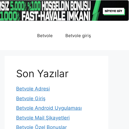
Betvole
Betvole giriş
Son Yazılar
Betvole Adresi
Betvole Giriş
Betvole Android Uygulaması
Betvole Mail Şikayetleri
Betvole Özel Bonuslar