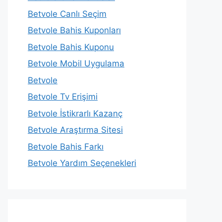
Betvole Canlı Seçim
Betvole Bahis Kuponları
Betvole Bahis Kuponu
Betvole Mobil Uygulama
Betvole
Betvole Tv Erişimi
Betvole İstikrarlı Kazanç
Betvole Araştırma Sitesi
Betvole Bahis Farkı
Betvole Yardım Seçenekleri