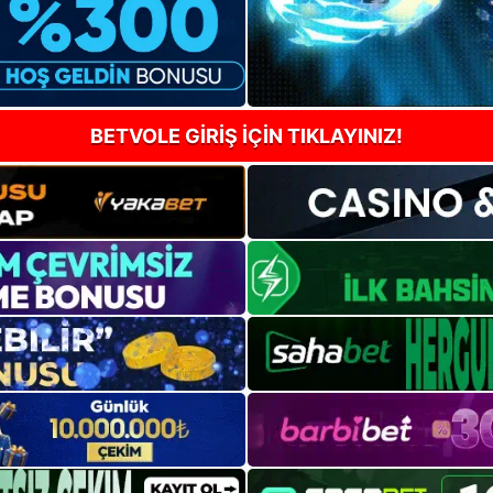
BETVOLE GİRİŞ İÇİN TIKLAYINIZ!