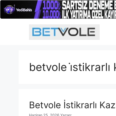
İçeriğe
atla
betvole i̇stikrarl
Betvole İstikrarlı Ka
Haziran 25, 2026
Yazarı: