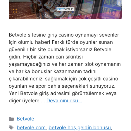
Betvole sitesine giriş casino oynamayı sevenler
için olumlu haber! Farklı türde oyunlar sunan
güvenilir bir site bulmak istiyorsanız Betvole
gidin. Hiçbir zaman can sıkıntısı
yaşamayacağınızı ve her zaman slot oynamanın
ve harika bonuslar kazanmanın tadını
çıkarabilmenizi sağlamak için çok çeşitli casino
oyunları ve spor bahis seçenekleri sunuyoruz.
Yeni Betvole giriş adresimi görüntülemek veya
diğer üyelere …
Devamını oku…
Kategoriler
Betvole
Etiketler
betvole com
,
betvole hoş geldin bonusu
,