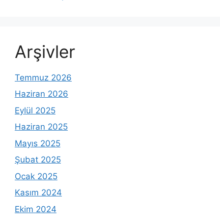
Arşivler
Temmuz 2026
Haziran 2026
Eylül 2025
Haziran 2025
Mayıs 2025
Şubat 2025
Ocak 2025
Kasım 2024
Ekim 2024