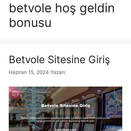
betvole hoş geldin
bonusu
Betvole Sitesine Giriş
Haziran 15, 2024
Yazarı: