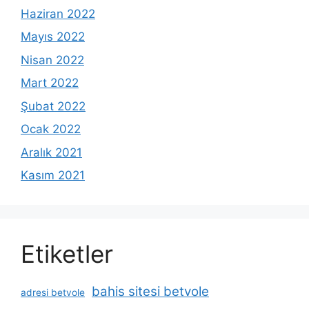
Haziran 2022
Mayıs 2022
Nisan 2022
Mart 2022
Şubat 2022
Ocak 2022
Aralık 2021
Kasım 2021
Etiketler
bahis sitesi betvole
adresi betvole