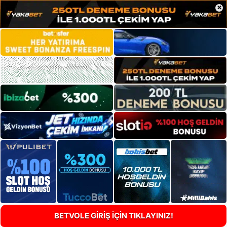
×
BETVOLE GİRİŞ İÇİN TIKLAYINIZ!