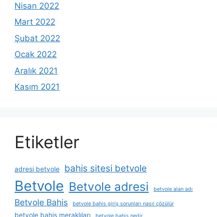
Nisan 2022
Mart 2022
Şubat 2022
Ocak 2022
Aralık 2021
Kasım 2021
Etiketler
bahis sitesi betvole
adresi betvole
Betvole
Betvole adresi
betvole alan adı
Betvole Bahis
betvole bahis giriş sorunları nasıl çözülür
betvole bahis meraklıları
betvole bahis nedir