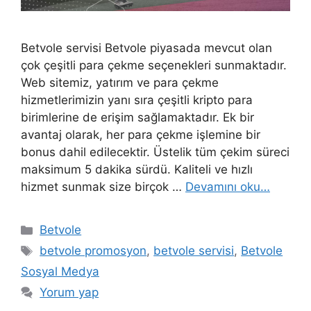
Betvole servisi Betvole piyasada mevcut olan
çok çeşitli para çekme seçenekleri sunmaktadır.
Web sitemiz, yatırım ve para çekme
hizmetlerimizin yanı sıra çeşitli kripto para
birimlerine de erişim sağlamaktadır. Ek bir
avantaj olarak, her para çekme işlemine bir
bonus dahil edilecektir. Üstelik tüm çekim süreci
maksimum 5 dakika sürdü. Kaliteli ve hızlı
hizmet sunmak size birçok …
Devamını oku…
Kategoriler
Betvole
Etiketler
betvole promosyon
,
betvole servisi
,
Betvole
Sosyal Medya
Yorum yap