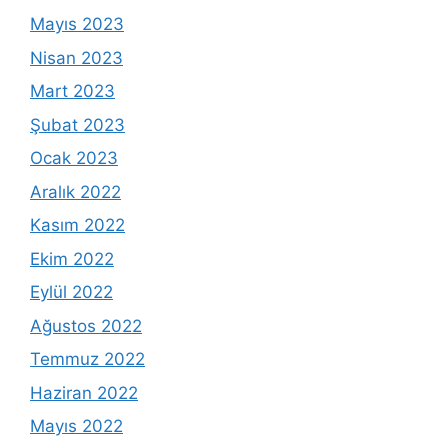
Mayıs 2023
Nisan 2023
Mart 2023
Şubat 2023
Ocak 2023
Aralık 2022
Kasım 2022
Ekim 2022
Eylül 2022
Ağustos 2022
Temmuz 2022
Haziran 2022
Mayıs 2022