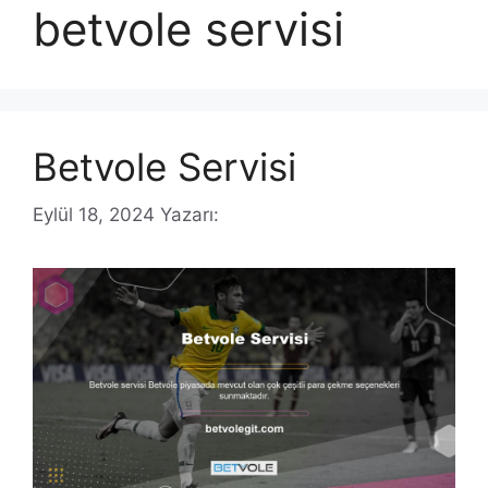
betvole servisi
Betvole Servisi
Eylül 18, 2024
Yazarı: