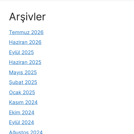
Arşivler
Temmuz 2026
Haziran 2026
Eylül 2025
Haziran 2025
Mayıs 2025
Şubat 2025
Ocak 2025
Kasım 2024
Ekim 2024
Eylül 2024
Ağustos 2024