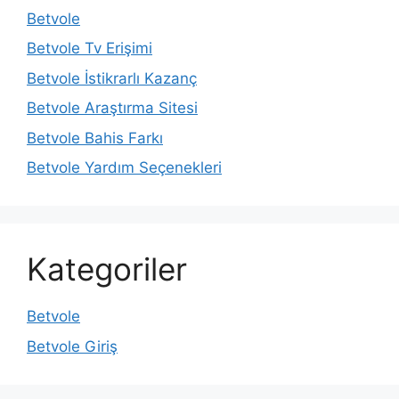
Betvole
Betvole Tv Erişimi
Betvole İstikrarlı Kazanç
Betvole Araştırma Sitesi
Betvole Bahis Farkı
Betvole Yardım Seçenekleri
Kategoriler
Betvole
Betvole Giriş