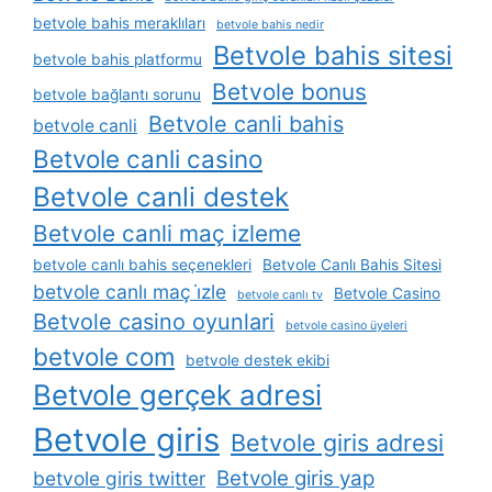
betvole bahis meraklıları
betvole bahis nedir
Betvole bahis sitesi
betvole bahis platformu
Betvole bonus
betvole bağlantı sorunu
Betvole canli bahis
betvole canli
Betvole canli casino
Betvole canli destek
Betvole canli maç izleme
betvole canlı bahis seçenekleri
Betvole Canlı Bahis Sitesi
betvole canlı maç i̇zle
Betvole Casino
betvole canlı tv
Betvole casino oyunlari
betvole casino üyeleri
betvole com
betvole destek ekibi
Betvole gerçek adresi
Betvole giris
Betvole giris adresi
Betvole giris yap
betvole giris twitter