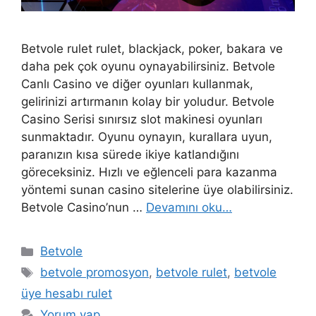
Betvole rulet rulet, blackjack, poker, bakara ve
daha pek çok oyunu oynayabilirsiniz. Betvole
Canlı Casino ve diğer oyunları kullanmak,
gelirinizi artırmanın kolay bir yoludur. Betvole
Casino Serisi sınırsız slot makinesi oyunları
sunmaktadır. Oyunu oynayın, kurallara uyun,
paranızın kısa sürede ikiye katlandığını
göreceksiniz. Hızlı ve eğlenceli para kazanma
yöntemi sunan casino sitelerine üye olabilirsiniz.
Betvole Casino’nun …
Devamını oku…
Kategoriler
Betvole
Etiketler
betvole promosyon
,
betvole rulet
,
betvole
üye hesabı rulet
Yorum yap