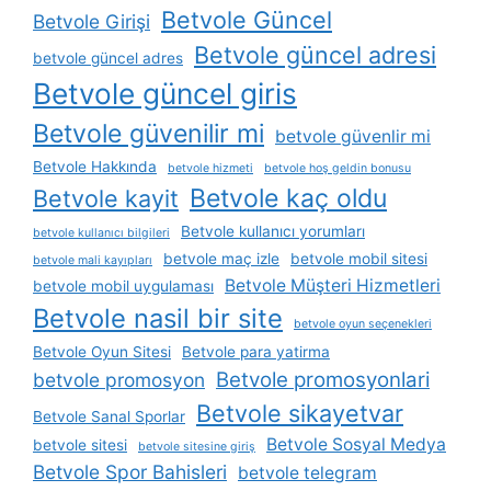
Betvole Güncel
Betvole Girişi
Betvole güncel adresi
betvole güncel adres
Betvole güncel giris
Betvole güvenilir mi
betvole güvenlir mi
Betvole Hakkında
betvole hizmeti
betvole hoş geldin bonusu
Betvole kaç oldu
Betvole kayit
Betvole kullanıcı yorumları
betvole kullanıcı bilgileri
betvole maç izle
betvole mobil sitesi
betvole mali kayıpları
Betvole Müşteri Hizmetleri
betvole mobil uygulaması
Betvole nasil bir site
betvole oyun seçenekleri
Betvole Oyun Sitesi
Betvole para yatirma
Betvole promosyonlari
betvole promosyon
Betvole sikayetvar
Betvole Sanal Sporlar
Betvole Sosyal Medya
betvole sitesi
betvole sitesine giriş
Betvole Spor Bahisleri
betvole telegram