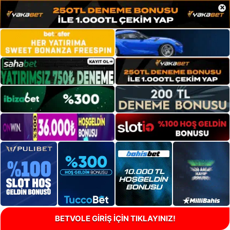
×
BETVOLE GİRİŞ İÇİN TIKLAYINIZ!