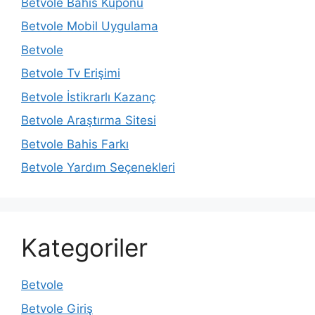
Betvole Bahis Kuponu
Betvole Mobil Uygulama
Betvole
Betvole Tv Erişimi
Betvole İstikrarlı Kazanç
Betvole Araştırma Sitesi
Betvole Bahis Farkı
Betvole Yardım Seçenekleri
Kategoriler
Betvole
Betvole Giriş