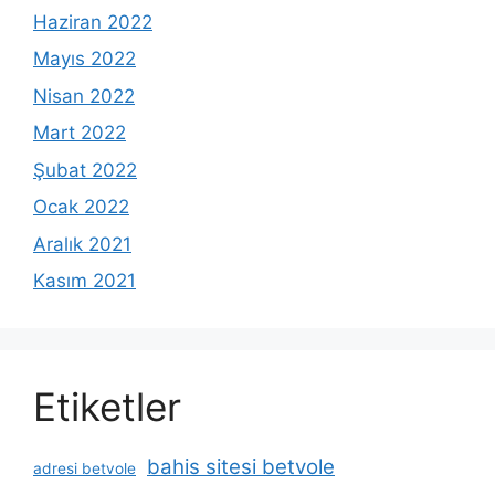
Haziran 2022
Mayıs 2022
Nisan 2022
Mart 2022
Şubat 2022
Ocak 2022
Aralık 2021
Kasım 2021
Etiketler
bahis sitesi betvole
adresi betvole