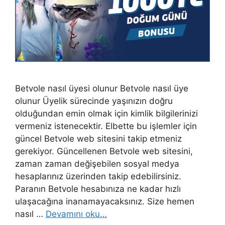
Betvole nasıl üyesi olunur Betvole nasıl üye
olunur Üyelik sürecinde yaşınızın doğru
olduğundan emin olmak için kimlik bilgilerinizi
vermeniz istenecektir. Elbette bu işlemler için
güncel Betvole web sitesini takip etmeniz
gerekiyor. Güncellenen Betvole web sitesini,
zaman zaman değişebilen sosyal medya
hesaplarınız üzerinden takip edebilirsiniz.
Paranın Betvole hesabınıza ne kadar hızlı
ulaşacağına inanamayacaksınız. Size hemen
nasıl …
Devamını oku…