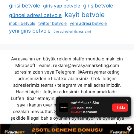
girisi betvole
giriş betvole
giris yap betvole
kayit betvole
güncel adresi betvole
mobil betvole
twitter betvole
yeni adresi betvole
yeni giris betvole
üye adresleri ücretsiz mi
Avrasya'nın en büyük reklam platformunda olmak için
Microsoft Teams:
reklam@avrasyamarketing.com
adresimizden veya Telegram: @Avrasyamarketing
adresimizden irtibat kurabilirsiniz. (Tek iletişim
adreslerimiz teams / telegram ve mail adresimizdir.
Harici hiçbir iletişim adresimiz bulunmamaktadır.
Lütfen itibar etmeyiniz.) Türkiye yasalarına göre 7258
sayılı kanun uyarınca yasa dışı bahis oynamanın
cezaları mevcuttur. Şu an bulunduğunuz site hiç bir
şekilde illegal bahis oyunları oynatmıyor ve oynamaya
aracı olmuyordur.
kikbet
|
inagaming
|
roxanne
|
×
olipsbet
|
supertotobet
|
bexbet
|
nextbet
|
bahisram