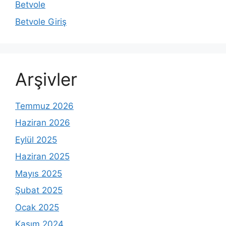
Betvole
Betvole Giriş
Arşivler
Temmuz 2026
Haziran 2026
Eylül 2025
Haziran 2025
Mayıs 2025
Şubat 2025
Ocak 2025
Kasım 2024