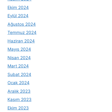
Ekim 2024
Eylül 2024
Ağustos 2024
Temmuz 2024
Haziran 2024
Mayıs 2024
Nisan 2024
Mart 2024
Şubat 2024
Ocak 2024
Aralık 2023
Kasım 2023
Ekim 2023