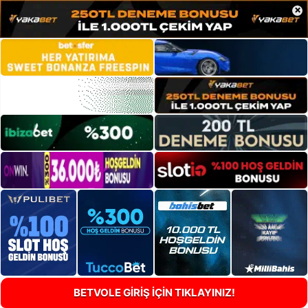
×
BETVOLE GİRİŞ İÇİN TIKLAYINIZ!