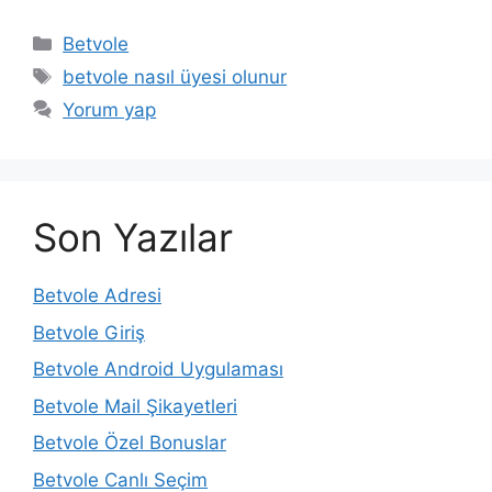
Kategoriler
Betvole
Etiketler
betvole nasıl üyesi olunur
Yorum yap
Son Yazılar
Betvole Adresi
Betvole Giriş
Betvole Android Uygulaması
Betvole Mail Şikayetleri
Betvole Özel Bonuslar
Betvole Canlı Seçim