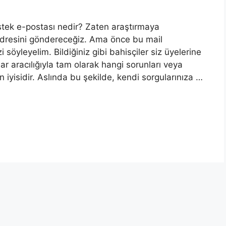
stek e-postası nedir? Zaten araştırmaya
l adresini göndereceğiz. Ama önce bu mail
 söyleyelim. Bildiğiniz gibi bahisçiler siz üyelerine
ar aracılığıyla tam olarak hangi sorunları veya
en iyisidir. Aslında bu şekilde, kendi sorgularınıza …