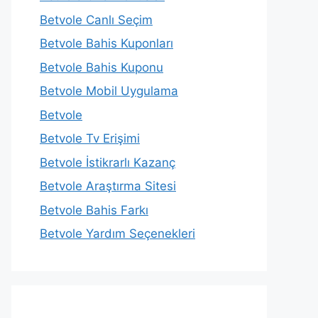
Betvole Canlı Seçim
Betvole Bahis Kuponları
Betvole Bahis Kuponu
Betvole Mobil Uygulama
Betvole
Betvole Tv Erişimi
Betvole İstikrarlı Kazanç
Betvole Araştırma Sitesi
Betvole Bahis Farkı
Betvole Yardım Seçenekleri