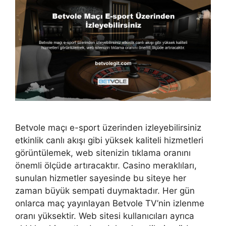
Betvole maçı e-sport üzerinden izleyebilirsiniz
etkinlik canlı akışı gibi yüksek kaliteli hizmetleri
görüntülemek, web sitenizin tıklama oranını
önemli ölçüde artıracaktır. Casino meraklıları,
sunulan hizmetler sayesinde bu siteye her
zaman büyük sempati duymaktadır. Her gün
onlarca maç yayınlayan Betvole TV’nin izlenme
oranı yüksektir. Web sitesi kullanıcıları ayrıca