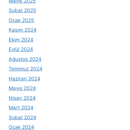
Mayıs 2025
Şubat 2025
Ocak 2025
Kasım 2024
Ekim 2024
Eylül 2024
Ağustos 2024
Temmuz 2024
Haziran 2024
Mayıs 2024
Nisan 2024
Mart 2024
Şubat 2024
Ocak 2024