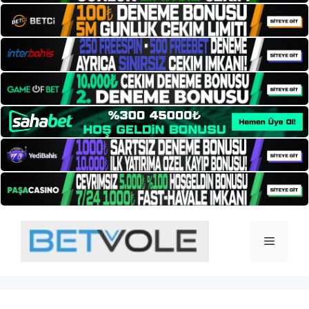
İçeriğe
atla
Menü