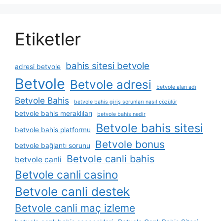
Etiketler
bahis sitesi betvole
adresi betvole
Betvole
Betvole adresi
betvole alan adı
Betvole Bahis
betvole bahis giriş sorunları nasıl çözülür
betvole bahis meraklıları
betvole bahis nedir
Betvole bahis sitesi
betvole bahis platformu
Betvole bonus
betvole bağlantı sorunu
Betvole canli bahis
betvole canli
Betvole canli casino
Betvole canli destek
Betvole canli maç izleme