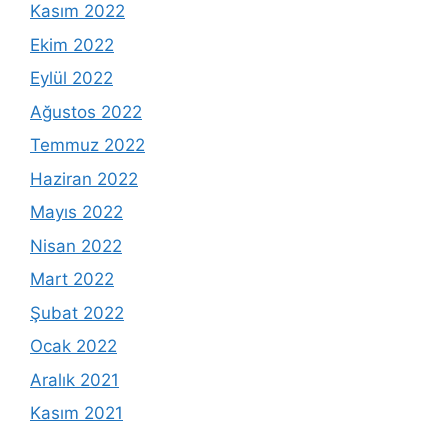
Kasım 2022
Ekim 2022
Eylül 2022
Ağustos 2022
Temmuz 2022
Haziran 2022
Mayıs 2022
Nisan 2022
Mart 2022
Şubat 2022
Ocak 2022
Aralık 2021
Kasım 2021