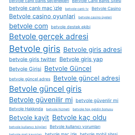
betvole canlı bahis seçenekleri
Betvole Canlı Bahis Sitesi
betvole canlı maç i̇zle
Betvole Casino
betvole canlı tv
Betvole casino oyunlari
betvole casino üyeleri
betvole com
betvole destek ekibi
Betvole gerçek adresi
Betvole giris
Betvole giris adresi
Betvole giris yap
betvole giris twitter
Betvole Güncel
Betvole Girişi
Betvole güncel adresi
betvole güncel adres
Betvole güncel giris
Betvole güvenilir mi
betvole güvenlir mi
Betvole Hakkında
betvole hizmeti
betvole hoş geldin bonusu
Betvole kaç oldu
Betvole kayit
Betvole kullanıcı yorumları
betvole kullanıcı bilgileri
betvole maç izle
betvole mobil sitesi
betvole mali kayıpları