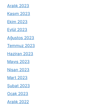
Aralık 2023
Kasım 2023
Ekim 2023
Eylül 2023
Ağustos 2023
Temmuz 2023
Haziran 2023
Mayıs 2023
Nisan 2023
Mart 2023
Şubat 2023
Ocak 2023
Aralık 2022