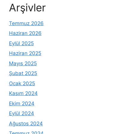
Arşivler
Temmuz 2026
Haziran 2026
Eylül 2025
Haziran 2025
Mayıs 2025
Şubat 2025
Ocak 2025
Kasım 2024
Ekim 2024
Eylül 2024
Ağustos 2024
Temmuz 2024