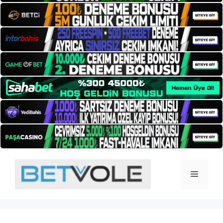
İçeriğe
atla
Menü