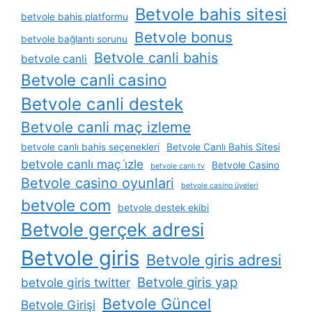
Betvole bahis sitesi
betvole bahis platformu
Betvole bonus
betvole bağlantı sorunu
Betvole canli bahis
betvole canli
Betvole canli casino
Betvole canli destek
Betvole canli maç izleme
betvole canlı bahis seçenekleri
Betvole Canlı Bahis Sitesi
betvole canlı maç i̇zle
Betvole Casino
betvole canlı tv
Betvole casino oyunlari
betvole casino üyeleri
betvole com
betvole destek ekibi
Betvole gerçek adresi
Betvole giris
Betvole giris adresi
Betvole giris yap
betvole giris twitter
Betvole Güncel
Betvole Girişi