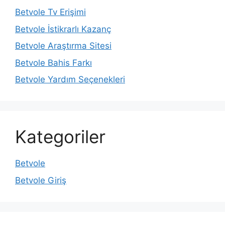
Betvole Tv Erişimi
Betvole İstikrarlı Kazanç
Betvole Araştırma Sitesi
Betvole Bahis Farkı
Betvole Yardım Seçenekleri
Kategoriler
Betvole
Betvole Giriş