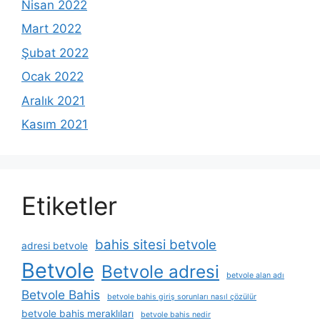
Nisan 2022
Mart 2022
Şubat 2022
Ocak 2022
Aralık 2021
Kasım 2021
Etiketler
bahis sitesi betvole
adresi betvole
Betvole
Betvole adresi
betvole alan adı
Betvole Bahis
betvole bahis giriş sorunları nasıl çözülür
betvole bahis meraklıları
betvole bahis nedir