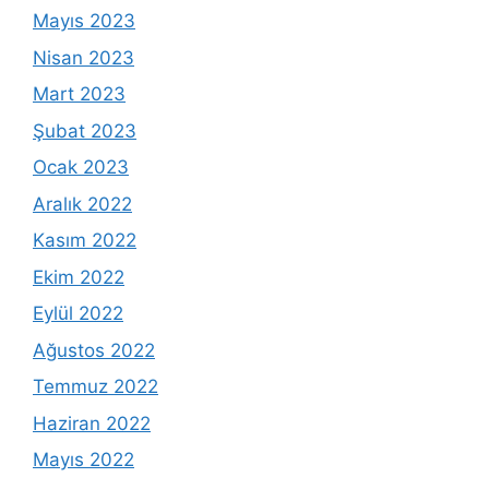
Mayıs 2023
Nisan 2023
Mart 2023
Şubat 2023
Ocak 2023
Aralık 2022
Kasım 2022
Ekim 2022
Eylül 2022
Ağustos 2022
Temmuz 2022
Haziran 2022
Mayıs 2022