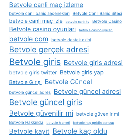
Betvole canli maç izleme
betvole canlı bahis seçenekleri
Betvole Canlı Bahis Sitesi
betvole canlı maç i̇zle
Betvole Casino
betvole canlı tv
Betvole casino oyunlari
betvole casino üyeleri
betvole com
betvole destek ekibi
Betvole gerçek adresi
Betvole giris
Betvole giris adresi
Betvole giris yap
betvole giris twitter
Betvole Güncel
Betvole Girişi
Betvole güncel adresi
betvole güncel adres
Betvole güncel giris
Betvole güvenilir mi
betvole güvenlir mi
Betvole Hakkında
betvole hizmeti
betvole hoş geldin bonusu
Betvole kaç oldu
Betvole kayit