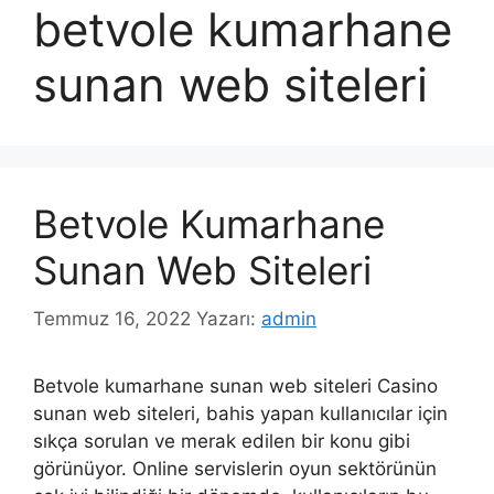
betvole kumarhane
sunan web siteleri
Betvole Kumarhane
Sunan Web Siteleri
Temmuz 16, 2022
Yazarı:
admin
Betvole kumarhane sunan web siteleri Casino
sunan web siteleri, bahis yapan kullanıcılar için
sıkça sorulan ve merak edilen bir konu gibi
görünüyor. Online servislerin oyun sektörünün