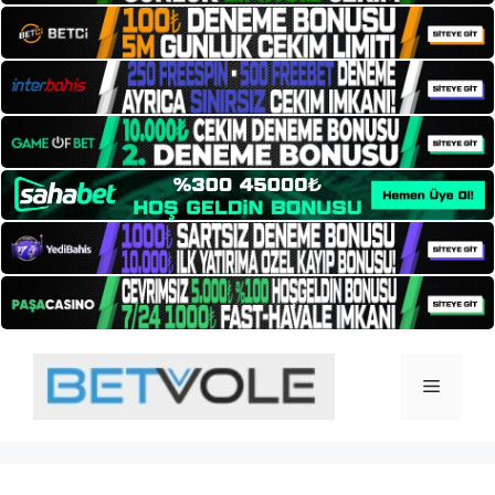
İçeriğe
atla
Menü