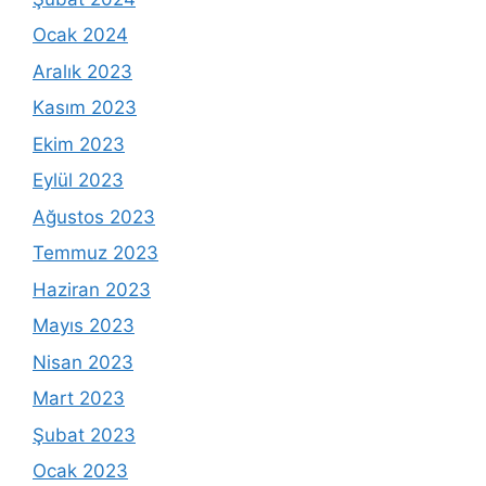
Ocak 2024
Aralık 2023
Kasım 2023
Ekim 2023
Eylül 2023
Ağustos 2023
Temmuz 2023
Haziran 2023
Mayıs 2023
Nisan 2023
Mart 2023
Şubat 2023
Ocak 2023