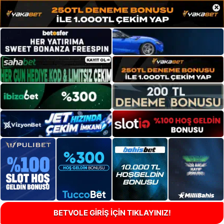
×
BETVOLE GİRİŞ İÇİN TIKLAYINIZ!