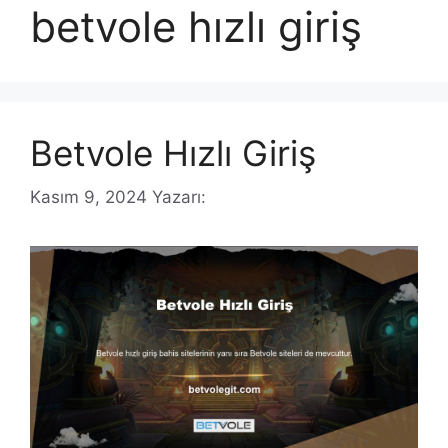
betvole hızlı giriş
Betvole Hızlı Giriş
Kasım 9, 2024
Yazarı: