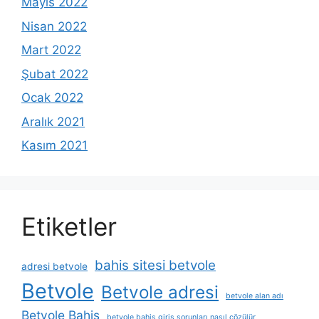
Mayıs 2022
Nisan 2022
Mart 2022
Şubat 2022
Ocak 2022
Aralık 2021
Kasım 2021
Etiketler
bahis sitesi betvole
adresi betvole
Betvole
Betvole adresi
betvole alan adı
Betvole Bahis
betvole bahis giriş sorunları nasıl çözülür