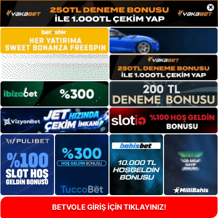
×
BETVOLE GİRİŞ İÇİN TIKLAYINIZ!