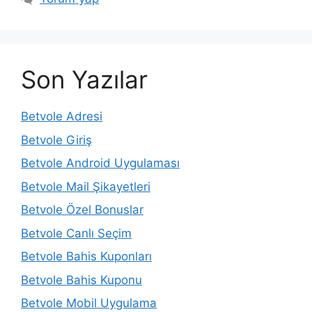
Son Yazılar
Betvole Adresi
Betvole Giriş
Betvole Android Uygulaması
Betvole Mail Şikayetleri
Betvole Özel Bonuslar
Betvole Canlı Seçim
Betvole Bahis Kuponları
Betvole Bahis Kuponu
Betvole Mobil Uygulama