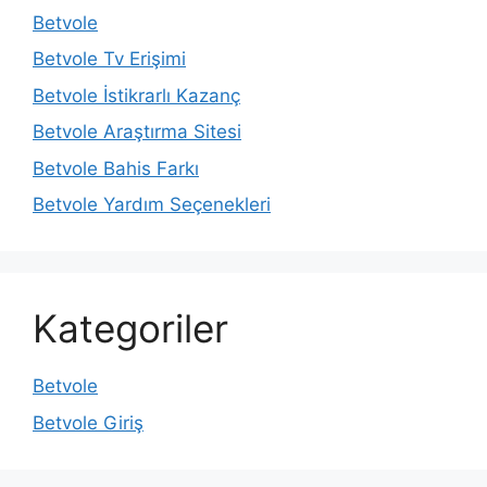
Betvole
Betvole Tv Erişimi
Betvole İstikrarlı Kazanç
Betvole Araştırma Sitesi
Betvole Bahis Farkı
Betvole Yardım Seçenekleri
Kategoriler
Betvole
Betvole Giriş