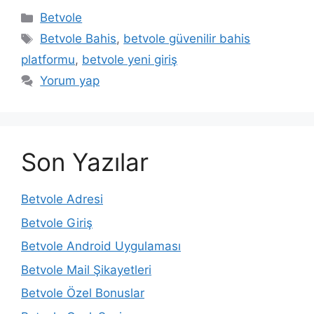
Kategoriler
Betvole
Etiketler
Betvole Bahis
,
betvole güvenilir bahis
platformu
,
betvole yeni giriş
Yorum yap
Son Yazılar
Betvole Adresi
Betvole Giriş
Betvole Android Uygulaması
Betvole Mail Şikayetleri
Betvole Özel Bonuslar