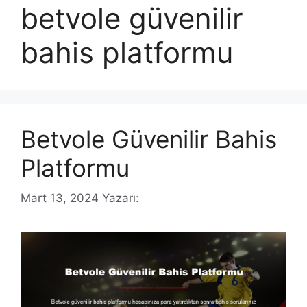
betvole güvenilir
bahis platformu
Betvole Güvenilir Bahis
Platformu
Mart 13, 2024
Yazarı: