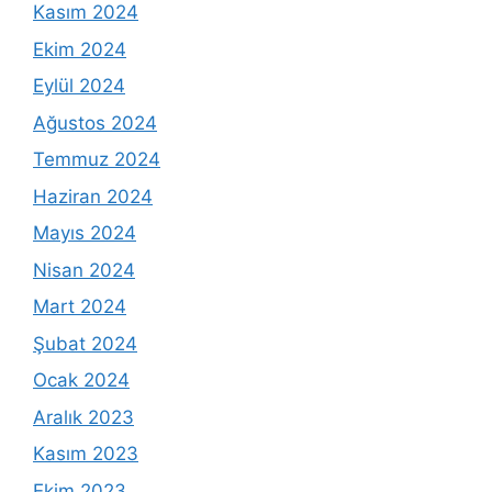
Kasım 2024
Ekim 2024
Eylül 2024
Ağustos 2024
Temmuz 2024
Haziran 2024
Mayıs 2024
Nisan 2024
Mart 2024
Şubat 2024
Ocak 2024
Aralık 2023
Kasım 2023
Ekim 2023