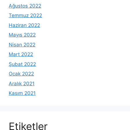
Ağustos 2022
Temmuz 2022
Haziran 2022
Mayıs 2022
Nisan 2022
Mart 2022
Şubat 2022
Ocak 2022
Aralık 2021
Kasım 2021
Etiketler