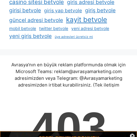
casino sitesi betvole
giris adresi betvole
girisi betvole
giriş betvole
giris yap betvole
kayit betvole
güncel adresi betvole
mobil betvole
twitter betvole
yeni adresi betvole
yeni giris betvole
üye adresleri ücretsiz mi
Avrasya'nın en büyük reklam platformunda olmak için
Microsoft Teams:
reklam@avrasyamarketing.com
adresimizden veya Telegram: @Avrasyamarketing
adresimizden irtibat kurabilirsiniz. (Tek iletişim
adreslerimiz teams / telegram ve mail adresimizdir.
Harici hiçbir iletişim adresimiz bulunmamaktadır.
Lütfen itibar etmeyiniz.) Türkiye yasalarına göre 7258
sayılı kanun uyarınca yasa dışı bahis oynamanın
cezaları mevcuttur. Şu an bulunduğunuz site hiç bir
şekilde illegal bahis oyunları oynatmıyor ve oynamaya
aracı olmuyordur.
kikbet
|
inagaming
|
roxanne
|
×