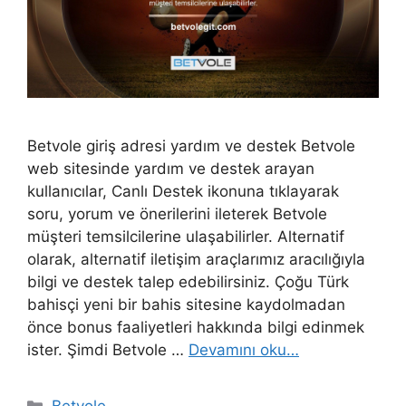
Betvole giriş adresi yardım ve destek Betvole
web sitesinde yardım ve destek arayan
kullanıcılar, Canlı Destek ikonuna tıklayarak
soru, yorum ve önerilerini ileterek Betvole
müşteri temsilcilerine ulaşabilirler. Alternatif
olarak, alternatif iletişim araçlarımız aracılığıyla
bilgi ve destek talep edebilirsiniz. Çoğu Türk
bahisçi yeni bir bahis sitesine kaydolmadan
önce bonus faaliyetleri hakkında bilgi edinmek
ister. Şimdi Betvole …
Devamını oku…
Kategoriler