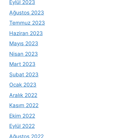
Eylül 2023
Ağustos 2023
Temmuz 2023
Haziran 2023
Mayıs 2023
Nisan 2023
Mart 2023
Şubat 2023
Ocak 2023
Aralık 2022
Kasım 2022
Ekim 2022
Eylül 2022
Ağustos 2022