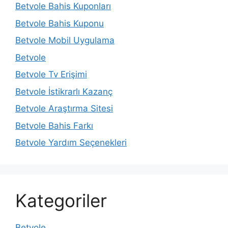
Betvole Bahis Kuponları
Betvole Bahis Kuponu
Betvole Mobil Uygulama
Betvole
Betvole Tv Erişimi
Betvole İstikrarlı Kazanç
Betvole Araştırma Sitesi
Betvole Bahis Farkı
Betvole Yardım Seçenekleri
Kategoriler
Betvole