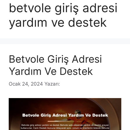
betvole giriş adresi
yardım ve destek
Betvole Giriş Adresi
Yardım Ve Destek
Ocak 24, 2024
Yazarı: