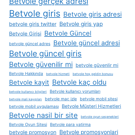
Betvole gerçek adresi
Betvole giris
Betvole giris adresi
Betvole giris yap
betvole giris twitter
Betvole Güncel
Betvole Girişi
Betvole güncel adresi
betvole güncel adres
Betvole güncel giris
Betvole güvenilir mi
betvole güvenlir mi
Betvole Hakkında
betvole hizmeti
betvole hoş geldin bonusu
Betvole kaç oldu
Betvole kayit
Betvole kullanıcı yorumları
betvole kullanıcı bilgileri
betvole maç izle
betvole mobil sitesi
betvole mali kayıpları
Betvole Müşteri Hizmetleri
betvole mobil uygulaması
Betvole nasil bir site
betvole oyun seçenekleri
Betvole Oyun Sitesi
Betvole para yatirma
Betvole promosyonlari
betvole promosyon