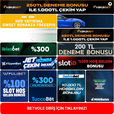
×
BETVOLE GİRİŞ İÇİN TIKLAYINIZ!