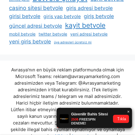
casino sitesi betvole
giris adresi betvole
girisi betvole
giriş betvole
giris yap betvole
kayit betvole
güncel adresi betvole
mobil betvole
twitter betvole
yeni adresi betvole
yeni giris betvole
üye adresleri ücretsiz mi
Avrasya'nın en büyük reklam platformunda olmak için
Microsoft Teams:
reklam@avrasyamarketing.com
adresimizden veya Telegram: @Avrasyamarketing
adresimizden irtibat kurabilirsiniz. (Tek iletişim
adreslerimiz teams / telegram ve mail adresimizdir.
Harici hiçbir iletişim adresimiz bulunmamaktadır.
Lütfen itibar etmeyiniz.) Türkiye yasalarına göre 7258
sayılı kanun uyarınca yasa dışı bahis oynamanın
cezaları mevcuttur. Şu an bulunduğunuz site hiç bir
şekilde illegal bahis oyunları oynatmıyor ve oynamaya