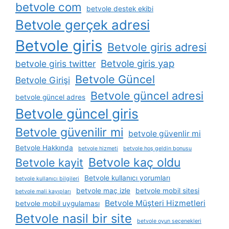
betvole com
betvole destek ekibi
Betvole gerçek adresi
Betvole giris
Betvole giris adresi
Betvole giris yap
betvole giris twitter
Betvole Güncel
Betvole Girişi
Betvole güncel adresi
betvole güncel adres
Betvole güncel giris
Betvole güvenilir mi
betvole güvenlir mi
Betvole Hakkında
betvole hizmeti
betvole hoş geldin bonusu
Betvole kaç oldu
Betvole kayit
Betvole kullanıcı yorumları
betvole kullanıcı bilgileri
betvole maç izle
betvole mobil sitesi
betvole mali kayıpları
Betvole Müşteri Hizmetleri
betvole mobil uygulaması
Betvole nasil bir site
betvole oyun seçenekleri