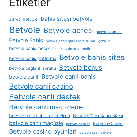
Etiketler
bahis sitesi betvole
adresi betvole
Betvole
Betvole adresi
betvole alan adı
Betvole Bahis
betvole bahis giriş sorunları nasıl çözülür
betvole bahis meraklıları
betvole bahis nedir
Betvole bahis sitesi
betvole bahis platformu
Betvole bonus
betvole bağlantı sorunu
Betvole canli bahis
betvole canli
Betvole canli casino
Betvole canli destek
Betvole canli maç izleme
betvole canlı bahis seçenekleri
Betvole Canlı Bahis Sitesi
betvole canlı maç i̇zle
Betvole Casino
betvole canlı tv
Betvole casino oyunlari
betvole casino üyeleri