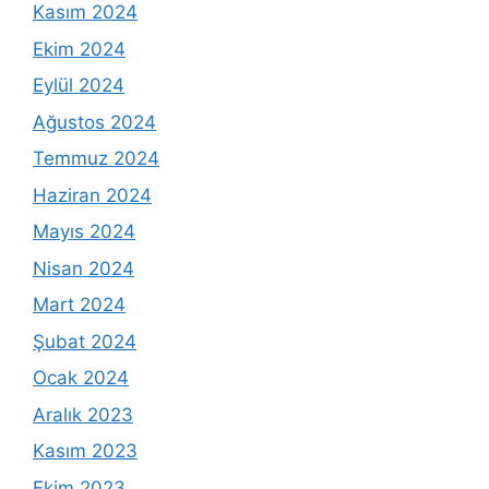
Kasım 2024
Ekim 2024
Eylül 2024
Ağustos 2024
Temmuz 2024
Haziran 2024
Mayıs 2024
Nisan 2024
Mart 2024
Şubat 2024
Ocak 2024
Aralık 2023
Kasım 2023
Ekim 2023