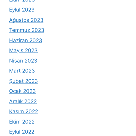
Eylül 2023
Ağustos 2023
Temmuz 2023
Haziran 2023
Mayıs 2023
Nisan 2023
Mart 2023
Şubat 2023
Ocak 2023
Aralık 2022
Kasım 2022
Ekim 2022
Eylül 2022