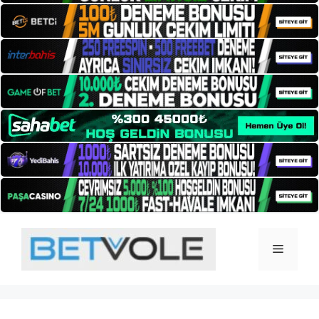
İçeriğe
atla
Menü