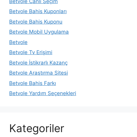
Betvole Canlı Seçim
Betvole Bahis Kuponları
Betvole Bahis Kuponu
Betvole Mobil Uygulama
Betvole
Betvole Tv Erişimi
Betvole İstikrarlı Kazanç
Betvole Araştırma Sitesi
Betvole Bahis Farkı
Betvole Yardım Seçenekleri
Kategoriler