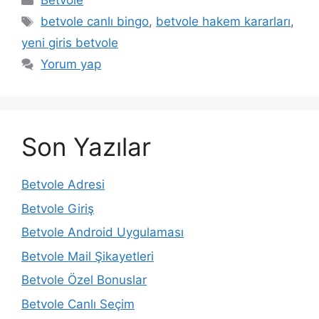
Betvole
Etiketler
betvole canlı bingo
,
betvole hakem kararları
,
yeni giris betvole
Yorum yap
Son Yazılar
Betvole Adresi
Betvole Giriş
Betvole Android Uygulaması
Betvole Mail Şikayetleri
Betvole Özel Bonuslar
Betvole Canlı Seçim