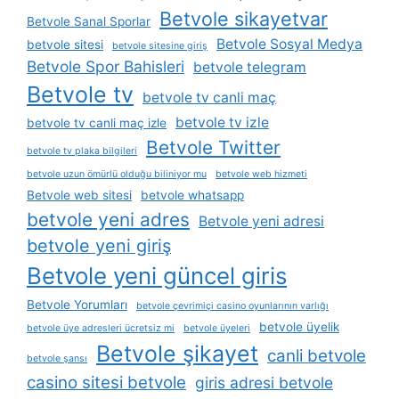
Betvole sikayetvar
Betvole Sanal Sporlar
Betvole Sosyal Medya
betvole sitesi
betvole sitesine giriş
Betvole Spor Bahisleri
betvole telegram
Betvole tv
betvole tv canli maç
betvole tv izle
betvole tv canli maç izle
Betvole Twitter
betvole tv plaka bilgileri
betvole uzun ömürlü olduğu biliniyor mu
betvole web hizmeti
Betvole web sitesi
betvole whatsapp
betvole yeni adres
Betvole yeni adresi
betvole yeni giriş
Betvole yeni güncel giris
Betvole Yorumları
betvole çevrimiçi casino oyunlarının varlığı
betvole üyelik
betvole üye adresleri ücretsiz mi
betvole üyeleri
Betvole şikayet
canli betvole
betvole şansı
casino sitesi betvole
giris adresi betvole