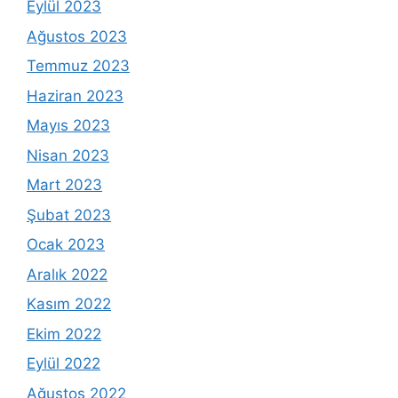
Eylül 2023
Ağustos 2023
Temmuz 2023
Haziran 2023
Mayıs 2023
Nisan 2023
Mart 2023
Şubat 2023
Ocak 2023
Aralık 2022
Kasım 2022
Ekim 2022
Eylül 2022
Ağustos 2022