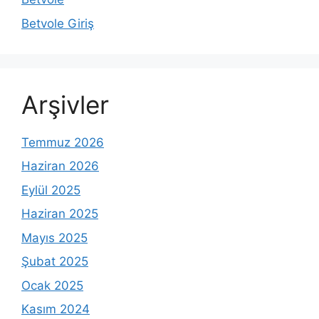
Betvole Giriş
Arşivler
Temmuz 2026
Haziran 2026
Eylül 2025
Haziran 2025
Mayıs 2025
Şubat 2025
Ocak 2025
Kasım 2024