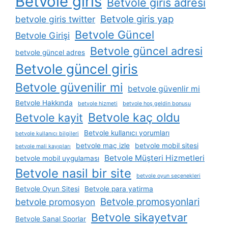
Betvole giris
Betvole giris adresi
Betvole giris yap
betvole giris twitter
Betvole Güncel
Betvole Girişi
Betvole güncel adresi
betvole güncel adres
Betvole güncel giris
Betvole güvenilir mi
betvole güvenlir mi
Betvole Hakkında
betvole hizmeti
betvole hoş geldin bonusu
Betvole kaç oldu
Betvole kayit
Betvole kullanıcı yorumları
betvole kullanıcı bilgileri
betvole maç izle
betvole mobil sitesi
betvole mali kayıpları
Betvole Müşteri Hizmetleri
betvole mobil uygulaması
Betvole nasil bir site
betvole oyun seçenekleri
Betvole Oyun Sitesi
Betvole para yatirma
Betvole promosyonlari
betvole promosyon
Betvole sikayetvar
Betvole Sanal Sporlar