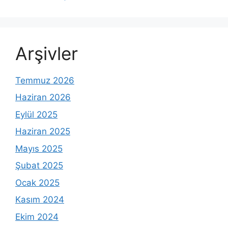
Arşivler
Temmuz 2026
Haziran 2026
Eylül 2025
Haziran 2025
Mayıs 2025
Şubat 2025
Ocak 2025
Kasım 2024
Ekim 2024