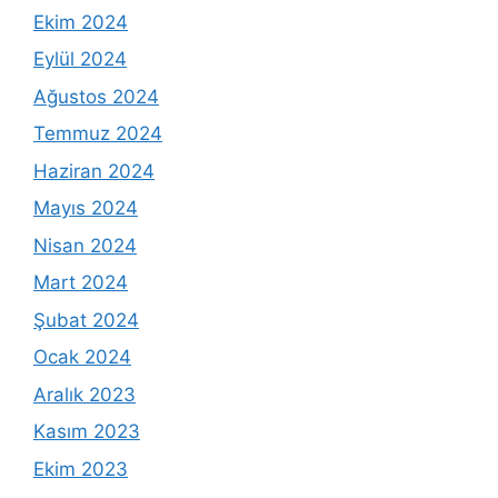
Ekim 2024
Eylül 2024
Ağustos 2024
Temmuz 2024
Haziran 2024
Mayıs 2024
Nisan 2024
Mart 2024
Şubat 2024
Ocak 2024
Aralık 2023
Kasım 2023
Ekim 2023