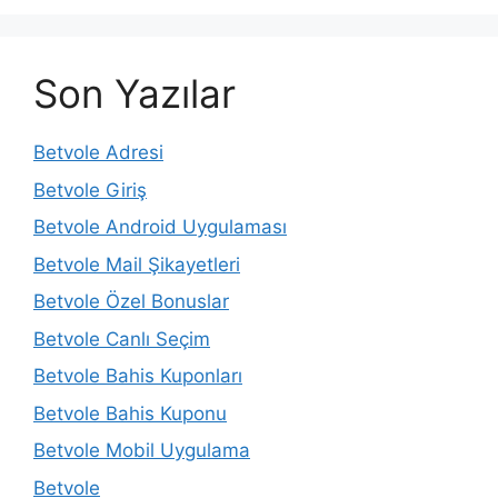
Son Yazılar
Betvole Adresi
Betvole Giriş
Betvole Android Uygulaması
Betvole Mail Şikayetleri
Betvole Özel Bonuslar
Betvole Canlı Seçim
Betvole Bahis Kuponları
Betvole Bahis Kuponu
Betvole Mobil Uygulama
Betvole