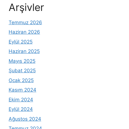
Arşivler
Temmuz 2026
Haziran 2026
Eylül 2025
Haziran 2025
Mayıs 2025
Şubat 2025
Ocak 2025
Kasım 2024
Ekim 2024
Eylül 2024
Ağustos 2024
Temmuz 2024