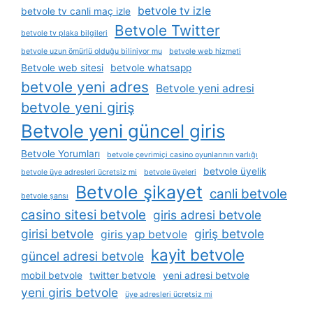
betvole tv izle
betvole tv canli maç izle
Betvole Twitter
betvole tv plaka bilgileri
betvole uzun ömürlü olduğu biliniyor mu
betvole web hizmeti
Betvole web sitesi
betvole whatsapp
betvole yeni adres
Betvole yeni adresi
betvole yeni giriş
Betvole yeni güncel giris
Betvole Yorumları
betvole çevrimiçi casino oyunlarının varlığı
betvole üyelik
betvole üye adresleri ücretsiz mi
betvole üyeleri
Betvole şikayet
canli betvole
betvole şansı
casino sitesi betvole
giris adresi betvole
girisi betvole
giriş betvole
giris yap betvole
kayit betvole
güncel adresi betvole
mobil betvole
twitter betvole
yeni adresi betvole
yeni giris betvole
üye adresleri ücretsiz mi