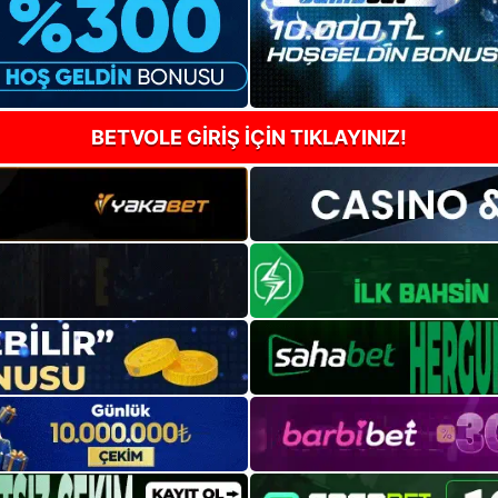
BETVOLE GİRİŞ İÇİN TIKLAYINIZ!