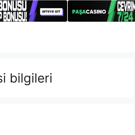
 bilgileri