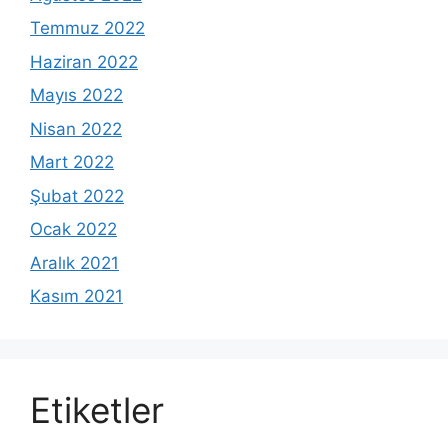
Temmuz 2022
Haziran 2022
Mayıs 2022
Nisan 2022
Mart 2022
Şubat 2022
Ocak 2022
Aralık 2021
Kasım 2021
Etiketler