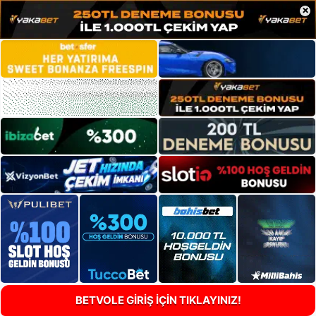
×
BETVOLE GİRİŞ İÇİN TIKLAYINIZ!