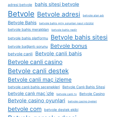
bahis sitesi betvole
adresi betvole
Betvole
Betvole adresi
betvole alan adı
Betvole Bahis
betvole bahis giriş sorunları nasıl çözülür
betvole bahis meraklıları
betvole bahis nedir
Betvole bahis sitesi
betvole bahis platformu
Betvole bonus
betvole bağlantı sorunu
Betvole canli bahis
betvole canli
Betvole canli casino
Betvole canli destek
Betvole canli maç izleme
betvole canlı bahis seçenekleri
Betvole Canlı Bahis Sitesi
betvole canlı maç i̇zle
Betvole Casino
betvole canlı tv
Betvole casino oyunlari
betvole casino üyeleri
betvole com
betvole destek ekibi