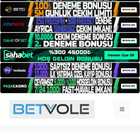
İçeriğe
atla
Menü