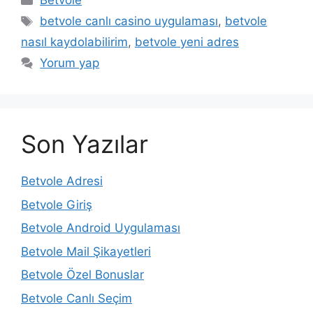
Betvole
Etiketler
betvole canlı casino uygulaması
,
betvole
nasıl kaydolabilirim
,
betvole yeni adres
Yorum yap
Son Yazılar
Betvole Adresi
Betvole Giriş
Betvole Android Uygulaması
Betvole Mail Şikayetleri
Betvole Özel Bonuslar
Betvole Canlı Seçim