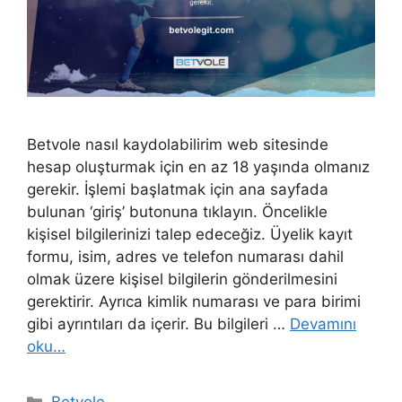
Betvole nasıl kaydolabilirim web sitesinde
hesap oluşturmak için en az 18 yaşında olmanız
gerekir. İşlemi başlatmak için ana sayfada
bulunan ‘giriş’ butonuna tıklayın. Öncelikle
kişisel bilgilerinizi talep edeceğiz. Üyelik kayıt
formu, isim, adres ve telefon numarası dahil
olmak üzere kişisel bilgilerin gönderilmesini
gerektirir. Ayrıca kimlik numarası ve para birimi
gibi ayrıntıları da içerir. Bu bilgileri …
Devamını
oku…
Kategoriler