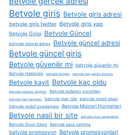
Betvole gerçek adresi
Betvole giris
Betvole giris adresi
Betvole giris yap
betvole giris twitter
Betvole Güncel
Betvole Girişi
Betvole güncel adresi
betvole güncel adres
Betvole güncel giris
Betvole güvenilir mi
betvole güvenlir mi
Betvole Hakkında
betvole hizmeti
betvole hoş geldin bonusu
Betvole kaç oldu
Betvole kayit
Betvole kullanıcı yorumları
betvole kullanıcı bilgileri
betvole maç izle
betvole mobil sitesi
betvole mali kayıpları
Betvole Müşteri Hizmetleri
betvole mobil uygulaması
Betvole nasil bir site
betvole oyun seçenekleri
Betvole Oyun Sitesi
Betvole para yatirma
Betvole promosyonlari
betvole promosyon