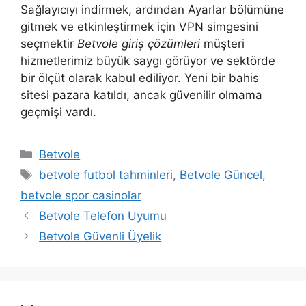
Sağlayıcıyı indirmek, ardından Ayarlar bölümüne
gitmek ve etkinleştirmek için VPN simgesini
seçmektir
Betvole giriş çözümleri
müşteri
hizmetlerimiz büyük saygı görüyor ve sektörde
bir ölçüt olarak kabul ediliyor. Yeni bir bahis
sitesi pazara katıldı, ancak güvenilir olmama
geçmişi vardı.
Kategoriler
Betvole
Etiketler
betvole futbol tahminleri
,
Betvole Güncel
,
betvole spor casinolar
Betvole Telefon Uyumu
Betvole Güvenli Üyelik