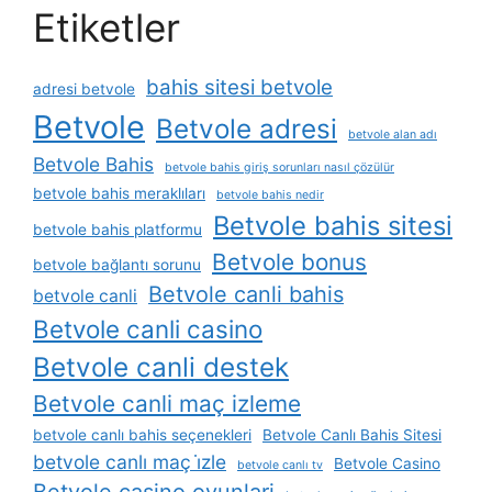
Etiketler
bahis sitesi betvole
adresi betvole
Betvole
Betvole adresi
betvole alan adı
Betvole Bahis
betvole bahis giriş sorunları nasıl çözülür
betvole bahis meraklıları
betvole bahis nedir
Betvole bahis sitesi
betvole bahis platformu
Betvole bonus
betvole bağlantı sorunu
Betvole canli bahis
betvole canli
Betvole canli casino
Betvole canli destek
Betvole canli maç izleme
betvole canlı bahis seçenekleri
Betvole Canlı Bahis Sitesi
betvole canlı maç i̇zle
Betvole Casino
betvole canlı tv