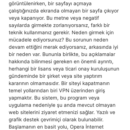
görüntülenirken, bir sayfayı açmaya
çalıştığınızda ekranda olmayan bir sayfa çıkıyor
veya kapanıyor. Bu metne veya negatif
sayılarda girmekte zorlanıyorsanız, farklı bir
teknik kullanmanız gerekir. Neden girmek için
mücadele ediyorsunuz? Bu sorunun neden
devam ettiğini merak ediyorsanız, arkasında iyi
bir neden var. Bununla birlikte, bu açıklamalar
hakkında bilinmesi gereken en önemli ayrıntı,
herhangi bir lisans veya ticari onay kuruluşunun
gündeminde bir şirket veya site yaptırım
kararının olmamasıdır. Bir siteyi kapatmanın
temel yollarından biri VPN üzerinden giriş
yapmaktır. Bu sistem, bu program veya
uygulama nedeniyle şu anda mevcut olmayan
web sitelerini ziyaret etmenizi sağlar. Yazılı ve
grafik destek çevrimiçi olarak bulunabilir.
Başlamanın en basit yolu, Opera İnternet