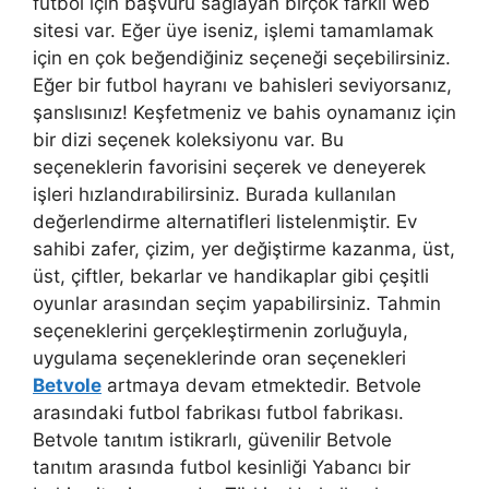
futbol için başvuru sağlayan birçok farklı web
sitesi var. Eğer üye iseniz, işlemi tamamlamak
için en çok beğendiğiniz seçeneği seçebilirsiniz.
Eğer bir futbol hayranı ve bahisleri seviyorsanız,
şanslısınız! Keşfetmeniz ve bahis oynamanız için
bir dizi seçenek koleksiyonu var. Bu
seçeneklerin favorisini seçerek ve deneyerek
işleri hızlandırabilirsiniz. Burada kullanılan
değerlendirme alternatifleri listelenmiştir. Ev
sahibi zafer, çizim, yer değiştirme kazanma, üst,
üst, çiftler, bekarlar ve handikaplar gibi çeşitli
oyunlar arasından seçim yapabilirsiniz. Tahmin
seçeneklerini gerçekleştirmenin zorluğuyla,
uygulama seçeneklerinde oran seçenekleri
Betvole
artmaya devam etmektedir. Betvole
arasındaki futbol fabrikası futbol fabrikası.
Betvole tanıtım istikrarlı, güvenilir Betvole
tanıtım arasında futbol kesinliği Yabancı bir