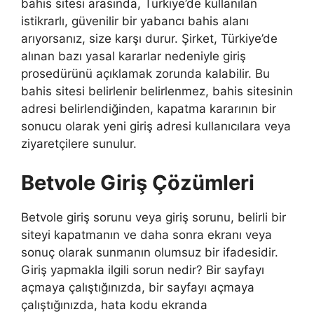
bahis sitesi arasında, Türkiye’de kullanılan
istikrarlı, güvenilir bir yabancı bahis alanı
arıyorsanız, size karşı durur. Şirket, Türkiye’de
alınan bazı yasal kararlar nedeniyle giriş
prosedürünü açıklamak zorunda kalabilir. Bu
bahis sitesi belirlenir belirlenmez, bahis sitesinin
adresi belirlendiğinden, kapatma kararının bir
sonucu olarak yeni giriş adresi kullanıcılara veya
ziyaretçilere sunulur.
Betvole Giriş Çözümleri
Betvole giriş sorunu veya giriş sorunu, belirli bir
siteyi kapatmanın ve daha sonra ekranı veya
sonuç olarak sunmanın olumsuz bir ifadesidir.
Giriş yapmakla ilgili sorun nedir? Bir sayfayı
açmaya çalıştığınızda, bir sayfayı açmaya
çalıştığınızda, hata kodu ekranda