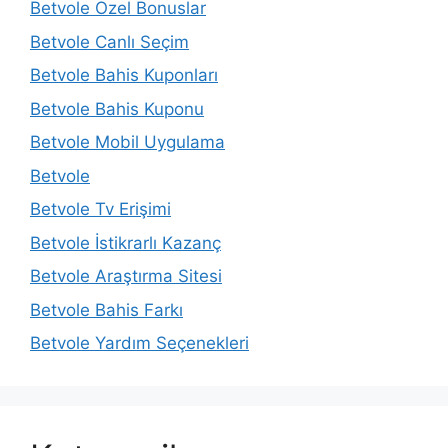
Betvole Özel Bonuslar
Betvole Canlı Seçim
Betvole Bahis Kuponları
Betvole Bahis Kuponu
Betvole Mobil Uygulama
Betvole
Betvole Tv Erişimi
Betvole İstikrarlı Kazanç
Betvole Araştırma Sitesi
Betvole Bahis Farkı
Betvole Yardım Seçenekleri