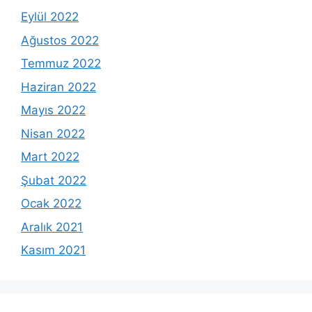
Eylül 2022
Ağustos 2022
Temmuz 2022
Haziran 2022
Mayıs 2022
Nisan 2022
Mart 2022
Şubat 2022
Ocak 2022
Aralık 2021
Kasım 2021