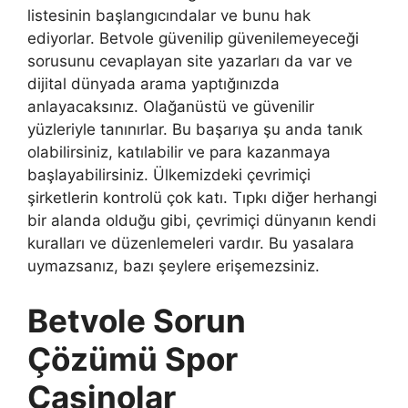
listesinin başlangıcındalar ve bunu hak
ediyorlar. Betvole güvenilip güvenilemeyeceği
sorusunu cevaplayan site yazarları da var ve
dijital dünyada arama yaptığınızda
anlayacaksınız. Olağanüstü ve güvenilir
yüzleriyle tanınırlar. Bu başarıya şu anda tanık
olabilirsiniz, katılabilir ve para kazanmaya
başlayabilirsiniz. Ülkemizdeki çevrimiçi
şirketlerin kontrolü çok katı. Tıpkı diğer herhangi
bir alanda olduğu gibi, çevrimiçi dünyanın kendi
kuralları ve düzenlemeleri vardır. Bu yasalara
uymazsanız, bazı şeylere erişemezsiniz.
Betvole Sorun
Çözümü Spor
Casinolar