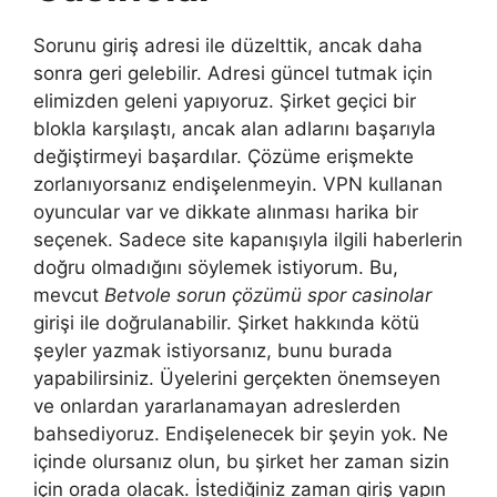
Sorunu giriş adresi ile düzelttik, ancak daha
sonra geri gelebilir. Adresi güncel tutmak için
elimizden geleni yapıyoruz. Şirket geçici bir
blokla karşılaştı, ancak alan adlarını başarıyla
değiştirmeyi başardılar. Çözüme erişmekte
zorlanıyorsanız endişelenmeyin. VPN kullanan
oyuncular var ve dikkate alınması harika bir
seçenek. Sadece site kapanışıyla ilgili haberlerin
doğru olmadığını söylemek istiyorum. Bu,
mevcut
Betvole sorun çözümü spor casinolar
girişi ile doğrulanabilir. Şirket hakkında kötü
şeyler yazmak istiyorsanız, bunu burada
yapabilirsiniz. Üyelerini gerçekten önemseyen
ve onlardan yararlanamayan adreslerden
bahsediyoruz. Endişelenecek bir şeyin yok. Ne
içinde olursanız olun, bu şirket her zaman sizin
için orada olacak. İstediğiniz zaman giriş yapın