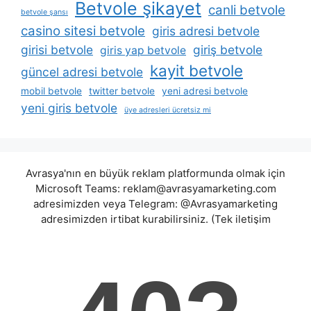
Betvole şikayet
canli betvole
betvole şansı
casino sitesi betvole
giris adresi betvole
girisi betvole
giriş betvole
giris yap betvole
kayit betvole
güncel adresi betvole
mobil betvole
twitter betvole
yeni adresi betvole
yeni giris betvole
üye adresleri ücretsiz mi
Avrasya'nın en büyük reklam platformunda olmak için
Microsoft Teams:
reklam@avrasyamarketing.com
adresimizden veya Telegram: @Avrasyamarketing
adresimizden irtibat kurabilirsiniz. (Tek iletişim
adreslerimiz teams / telegram ve mail adresimizdir.
Harici hiçbir iletişim adresimiz bulunmamaktadır.
Lütfen itibar etmeyiniz.) Türkiye yasalarına göre 7258
sayılı kanun uyarınca yasa dışı bahis oynamanın
cezaları mevcuttur. Şu an bulunduğunuz site hiç bir
şekilde illegal bahis oyunları oynatmıyor ve oynamaya