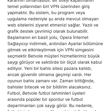
kararının olmamasıdır. Bir siteyi kapatmanın
temel yollarından biri VPN üzerinden giriş
yapmaktır. Bu sistem, bu program veya
uygulama nedeniyle şu anda mevcut olmayan
web sitelerini ziyaret etmenizi sağlar. Yazılı ve
grafik destek çevrimiçi olarak bulunabilir.
Başlamanın en basit yolu, Opera İnternet
Sağlayıcıyı indirmek, ardından Ayarlar bölümüne
gitmek ve etkinleştirmek için VPN simgesini
seçmektir Betvole müşteri hizmetlerimiz büyük
saygı görüyor ve sektörde bir ölçüt olarak kabul
ediliyor. Yeni bir bahis sitesi pazara katıldı,
ancak güvenilir olmama geçmişi vardı. Her
oyunun bahis zamanı var. Zaman bittiğinde,
bahisler bitecek ve bir bildirim alacaksınız.
Futbol,
Betvole futbol tahminleri
üyeleri
arasında popüler bir spordur ve futbol
departmanları çok saygı görür. Bu nedenle,