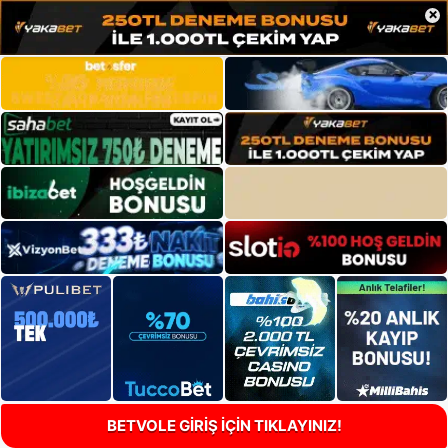
×
BETVOLE GİRİŞ İÇİN TIKLAYINIZ!