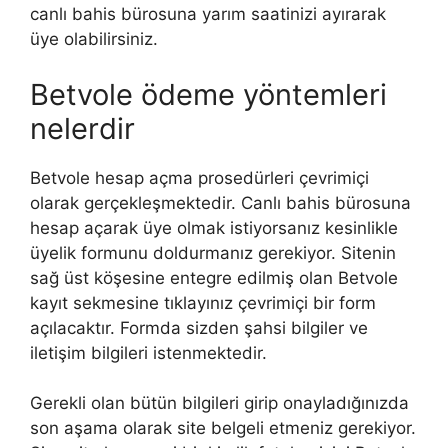
canlı bahis bürosuna yarım saatinizi ayırarak
üye olabilirsiniz.
Betvole ödeme yöntemleri
nelerdir
Betvole hesap açma prosedürleri çevrimiçi
olarak gerçekleşmektedir. Canlı bahis bürosuna
hesap açarak üye olmak istiyorsanız kesinlikle
üyelik formunu doldurmanız gerekiyor. Sitenin
sağ üst köşesine entegre edilmiş olan Betvole
kayıt sekmesine tıklayınız çevrimiçi bir form
açılacaktır. Formda sizden şahsi bilgiler ve
iletişim bilgileri istenmektedir.
Gerekli olan bütün bilgileri girip onayladığınızda
son aşama olarak site belgeli etmeniz gerekiyor.