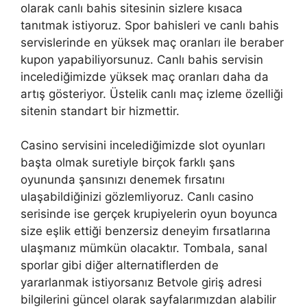
olarak canlı bahis sitesinin sizlere kısaca
tanıtmak istiyoruz. Spor bahisleri ve canlı bahis
servislerinde en yüksek maç oranları ile beraber
kupon yapabiliyorsunuz. Canlı bahis servisin
incelediğimizde yüksek maç oranları daha da
artış gösteriyor. Üstelik canlı maç izleme özelliği
sitenin standart bir hizmettir.
Casino servisini incelediğimizde slot oyunları
başta olmak suretiyle birçok farklı şans
oyununda şansınızı denemek fırsatını
ulaşabildiğinizi gözlemliyoruz. Canlı casino
serisinde ise gerçek krupiyelerin oyun boyunca
size eşlik ettiği benzersiz deneyim fırsatlarına
ulaşmanız mümkün olacaktır. Tombala, sanal
sporlar gibi diğer alternatiflerden de
yararlanmak istiyorsanız Betvole giriş adresi
bilgilerini güncel olarak sayfalarımızdan alabilir