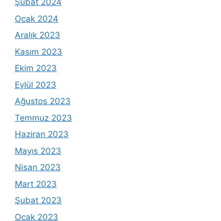
Şubat 2024
Ocak 2024
Aralık 2023
Kasım 2023
Ekim 2023
Eylül 2023
Ağustos 2023
Temmuz 2023
Haziran 2023
Mayıs 2023
Nisan 2023
Mart 2023
Şubat 2023
Ocak 2023