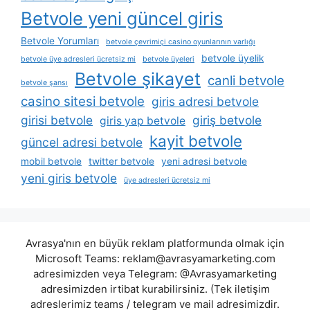
Betvole yeni güncel giris
Betvole Yorumları
betvole çevrimiçi casino oyunlarının varlığı
betvole üyelik
betvole üye adresleri ücretsiz mi
betvole üyeleri
Betvole şikayet
canli betvole
betvole şansı
casino sitesi betvole
giris adresi betvole
girisi betvole
giriş betvole
giris yap betvole
kayit betvole
güncel adresi betvole
mobil betvole
twitter betvole
yeni adresi betvole
yeni giris betvole
üye adresleri ücretsiz mi
Avrasya'nın en büyük reklam platformunda olmak için
Microsoft Teams:
reklam@avrasyamarketing.com
adresimizden veya Telegram: @Avrasyamarketing
adresimizden irtibat kurabilirsiniz. (Tek iletişim
adreslerimiz teams / telegram ve mail adresimizdir.