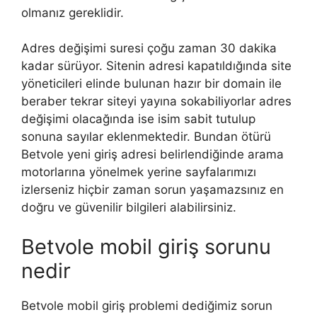
olmanız gereklidir.
Adres değişimi suresi çoğu zaman 30 dakika
kadar sürüyor. Sitenin adresi kapatıldığında site
yöneticileri elinde bulunan hazır bir domain ile
beraber tekrar siteyi yayına sokabiliyorlar adres
değişimi olacağında ise isim sabit tutulup
sonuna sayılar eklenmektedir. Bundan ötürü
Betvole yeni giriş adresi belirlendiğinde arama
motorlarına yönelmek yerine sayfalarımızı
izlerseniz hiçbir zaman sorun yaşamazsınız en
doğru ve güvenilir bilgileri alabilirsiniz.
Betvole mobil giriş sorunu
nedir
Betvole mobil giriş problemi dediğimiz sorun