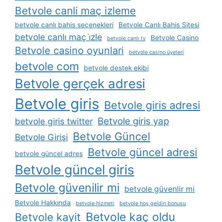
Betvole canli maç izleme
betvole canlı bahis seçenekleri
Betvole Canlı Bahis Sitesi
betvole canlı maç i̇zle
Betvole Casino
betvole canlı tv
Betvole casino oyunlari
betvole casino üyeleri
betvole com
betvole destek ekibi
Betvole gerçek adresi
Betvole giris
Betvole giris adresi
Betvole giris yap
betvole giris twitter
Betvole Güncel
Betvole Girişi
Betvole güncel adresi
betvole güncel adres
Betvole güncel giris
Betvole güvenilir mi
betvole güvenlir mi
Betvole Hakkında
betvole hizmeti
betvole hoş geldin bonusu
Betvole kaç oldu
Betvole kayit