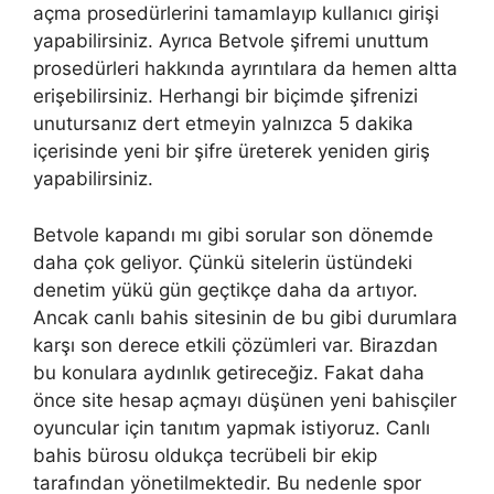
açma prosedürlerini tamamlayıp kullanıcı girişi
yapabilirsiniz. Ayrıca Betvole şifremi unuttum
prosedürleri hakkında ayrıntılara da hemen altta
erişebilirsiniz. Herhangi bir biçimde şifrenizi
unutursanız dert etmeyin yalnızca 5 dakika
içerisinde yeni bir şifre üreterek yeniden giriş
yapabilirsiniz.
Betvole kapandı mı gibi sorular son dönemde
daha çok geliyor. Çünkü sitelerin üstündeki
denetim yükü gün geçtikçe daha da artıyor.
Ancak canlı bahis sitesinin de bu gibi durumlara
karşı son derece etkili çözümleri var. Birazdan
bu konulara aydınlık getireceğiz. Fakat daha
önce site hesap açmayı düşünen yeni bahisçiler
oyuncular için tanıtım yapmak istiyoruz. Canlı
bahis bürosu oldukça tecrübeli bir ekip
tarafından yönetilmektedir. Bu nedenle spor