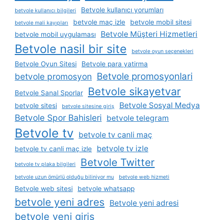
Betvole kullanıcı yorumları
betvole kullanıcı bilgileri
betvole maç izle
betvole mobil sitesi
betvole mali kayıpları
Betvole Müşteri Hizmetleri
betvole mobil uygulaması
Betvole nasil bir site
betvole oyun seçenekleri
Betvole Oyun Sitesi
Betvole para yatirma
Betvole promosyonlari
betvole promosyon
Betvole sikayetvar
Betvole Sanal Sporlar
Betvole Sosyal Medya
betvole sitesi
betvole sitesine giriş
Betvole Spor Bahisleri
betvole telegram
Betvole tv
betvole tv canli maç
betvole tv izle
betvole tv canli maç izle
Betvole Twitter
betvole tv plaka bilgileri
betvole uzun ömürlü olduğu biliniyor mu
betvole web hizmeti
Betvole web sitesi
betvole whatsapp
betvole yeni adres
Betvole yeni adresi
betvole yeni giriş