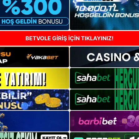
BETVOLE GİRİŞ İÇİN TIKLAYINIZ!