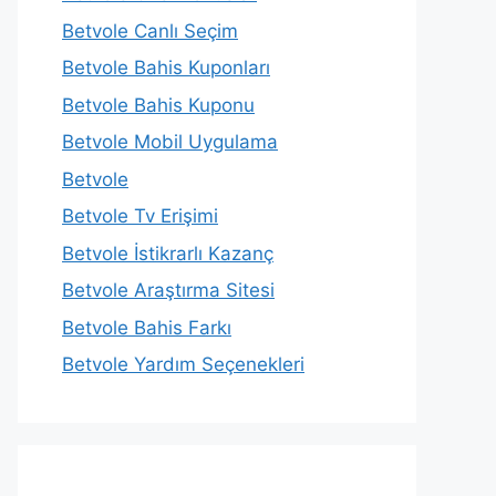
Betvole Canlı Seçim
Betvole Bahis Kuponları
Betvole Bahis Kuponu
Betvole Mobil Uygulama
Betvole
Betvole Tv Erişimi
Betvole İstikrarlı Kazanç
Betvole Araştırma Sitesi
Betvole Bahis Farkı
Betvole Yardım Seçenekleri