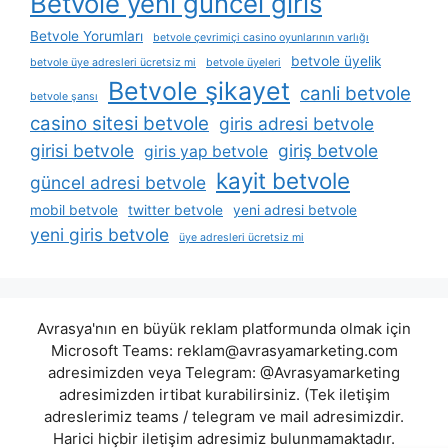
Betvole yeni güncel giris
Betvole Yorumları
betvole çevrimiçi casino oyunlarının varlığı
betvole üyelik
betvole üye adresleri ücretsiz mi
betvole üyeleri
Betvole şikayet
canli betvole
betvole şansı
casino sitesi betvole
giris adresi betvole
girisi betvole
giriş betvole
giris yap betvole
kayit betvole
güncel adresi betvole
mobil betvole
twitter betvole
yeni adresi betvole
yeni giris betvole
üye adresleri ücretsiz mi
Avrasya'nın en büyük reklam platformunda olmak için
Microsoft Teams:
reklam@avrasyamarketing.com
adresimizden veya Telegram: @Avrasyamarketing
adresimizden irtibat kurabilirsiniz. (Tek iletişim
adreslerimiz teams / telegram ve mail adresimizdir.
Harici hiçbir iletişim adresimiz bulunmamaktadır.