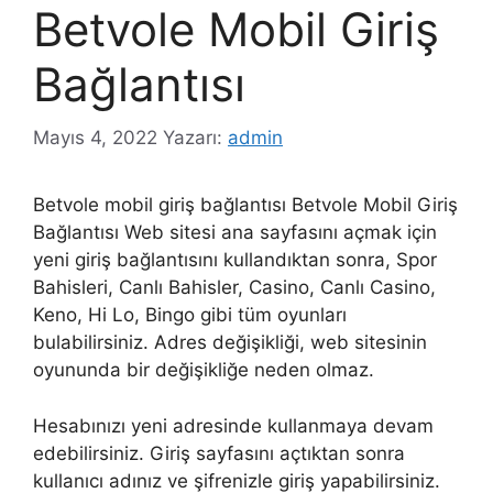
Betvole Mobil Giriş
Bağlantısı
Mayıs 4, 2022
Yazarı:
admin
Betvole mobil giriş bağlantısı Betvole Mobil Giriş
Bağlantısı Web sitesi ana sayfasını açmak için
yeni giriş bağlantısını kullandıktan sonra, Spor
Bahisleri, Canlı Bahisler, Casino, Canlı Casino,
Keno, Hi Lo, Bingo gibi tüm oyunları
bulabilirsiniz. Adres değişikliği, web sitesinin
oyununda bir değişikliğe neden olmaz.
Hesabınızı yeni adresinde kullanmaya devam
edebilirsiniz. Giriş sayfasını açtıktan sonra
kullanıcı adınız ve şifrenizle giriş yapabilirsiniz.