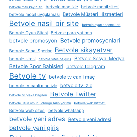
betvole maç izle
betvole mobil sitesi
betvole mali kayıpları
Betvole Müşteri Hizmetleri
betvole mobil uygulaması
Betvole nasil bir site
betvole oyun seçenekleri
Betvole Oyun Sitesi
Betvole para yatirma
Betvole promosyonlari
betvole promosyon
Betvole sikayetvar
Betvole Sanal Sporlar
Betvole Sosyal Medya
betvole sitesi
betvole sitesine giriş
Betvole Spor Bahisleri
betvole telegram
Betvole tv
betvole tv canli maç
betvole tv izle
betvole tv canli maç izle
Betvole Twitter
betvole tv plaka bilgileri
betvole uzun ömürlü olduğu biliniyor mu
betvole web hizmeti
Betvole web sitesi
betvole whatsapp
betvole yeni adres
Betvole yeni adresi
betvole yeni giriş