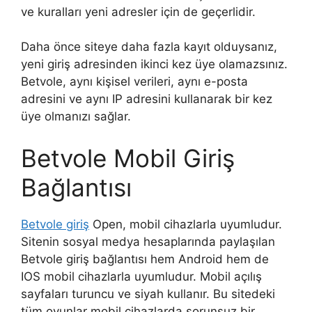
ve kuralları yeni adresler için de geçerlidir.
Daha önce siteye daha fazla kayıt olduysanız,
yeni giriş adresinden ikinci kez üye olamazsınız.
Betvole, aynı kişisel verileri, aynı e-posta
adresini ve aynı IP adresini kullanarak bir kez
üye olmanızı sağlar.
Betvole Mobil Giriş
Bağlantısı
Betvole giriş
Open, mobil cihazlarla uyumludur.
Sitenin sosyal medya hesaplarında paylaşılan
Betvole giriş bağlantısı hem Android hem de
IOS mobil cihazlarla uyumludur. Mobil açılış
sayfaları turuncu ve siyah kullanır. Bu sitedeki
tüm oyunlar mobil cihazlarda sorunsuz bir