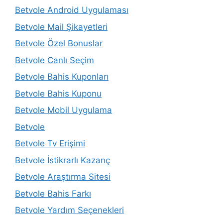
Betvole Android Uygulaması
Betvole Mail Şikayetleri
Betvole Özel Bonuslar
Betvole Canlı Seçim
Betvole Bahis Kuponları
Betvole Bahis Kuponu
Betvole Mobil Uygulama
Betvole
Betvole Tv Erişimi
Betvole İstikrarlı Kazanç
Betvole Araştırma Sitesi
Betvole Bahis Farkı
Betvole Yardım Seçenekleri