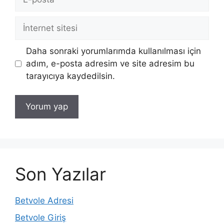
posta
İnternet
sitesi
Daha sonraki yorumlarımda kullanılması için
adım, e-posta adresim ve site adresim bu
tarayıcıya kaydedilsin.
Son Yazılar
Betvole Adresi
Betvole Giriş