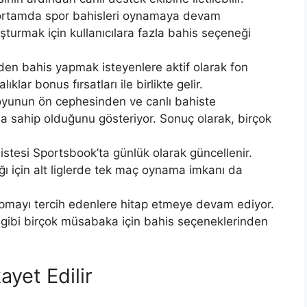
r ortamda spor bahisleri oynamaya devam
şturmak için kullanıcılara fazla bahis seçeneği
e’den bahis yapmak isteyenlere aktif olarak fon
klar bonus fırsatları ile birlikte gelir.
 oyunun ön cephesinden ve canlı bahiste
şa sahip olduğunu gösteriyor. Sonuç olarak, birçok
 listesi Sportsbook’ta günlük olarak güncellenir.
ğı için alt liglerde tek maç oynama imkanı da
yapmayı tercih edenlere hitap etmeye devam ediyor.
i gibi birçok müsabaka için bahis seçeneklerinden
ayet Edilir