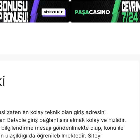
i
esi zaten en kolay teknik olan giriş adresini
 Betvole giriş bağlantısını almak kolay ve hızlıdır.
i bilgilendirme mesajı gönderilmekte olup, konu ile
en ulaşıldığı da öğrenilebilmektedir. Siteyi