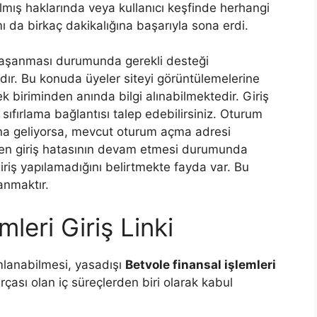
lmış haklarında veya kullanıcı keşfinde herhangi
mı da birkaç dakikalığına başarıyla sona erdi.
 yaşanması durumunda gerekli desteği
dır. Bu konuda üyeler siteyi görüntülemelerine
 biriminden anında bilgi alınabilmektedir. Giriş
, sıfırlama bağlantısı talep edebilirsiniz. Oturum
na geliyorsa, mevcut oturum açma adresi
ğmen giriş hatasının devam etmesi durumunda
giriş yapılamadığını belirtmekte fayda var. Bu
anmaktır.
mleri Giriş Linki
mlanabilmesi, yasadışı
Betvole finansal işlemleri
rçası olan iç süreçlerden biri olarak kabul