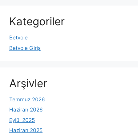
Kategoriler
Betvole
Betvole Giriş
Arşivler
Temmuz 2026
Haziran 2026
Eylül 2025
Haziran 2025