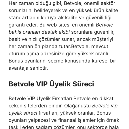
Her zaman olduğu gibi, Betvole, önemli sektör
sorunlarını belirleyerek ve en yüksek ürün kalite
standartlarını koruyarak kalite ve güvenilirliği
garanti eder. Bu web sitesi en önemli
Betvole
bahis oranları destek ekibi
sorunlara güvenilir,
basit ve hızlı çözümler sunar, ancak müşteriyi
her zaman ön planda tutar.Betvole, mevcut
oturum açma adresinize göre yüksek oranlı
Bonus oyunlarını seçme konusunda küresel bir
avantaja sahiptir.
Betvole VIP Üyelik Süreci
Betvole VIP Üyelik Fırsatları Betvole en dikkat
çeken sitelerden biridir. Olağanüstü
Betvole vip
üyelik süreci
fırsatları, yüksek oranlar, Bonus
oyunları yelpazesi ve finansal işlemler için örnek
teşkil eden sağlam çözümler, onu sektörde hala