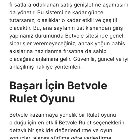
fırsatlara odaklanan satış genişletme aşamasını
da yönetir. Bu sistemi ne kadar güncel
tutarsanız, olasılıklar o kadar etkili ve çeşitli
olacaktır. Bu, ana sayfanın üst kısmından giriş
yapmanız durumunda Betvole sitesinde genel
siparişler veremeyeceğiniz, ancak yoğun bahis
akışlarına hazırlanma fırsatına da sahip
olacağınız anlamına gelir. Güvenilir, güncel ve iyi
anlaşılmış nakliye yöntemleri.
Başarı İçin Betvole
Rulet Oyunu
Betvole kazanmaya yönelik bir Rulet oyunu
olduğu için en etkili Betvole Rulet seçeneklerini
detaylı bir şekilde değerlendirme ve oyun
sonuçları alanını sürüme göre yerleştirme