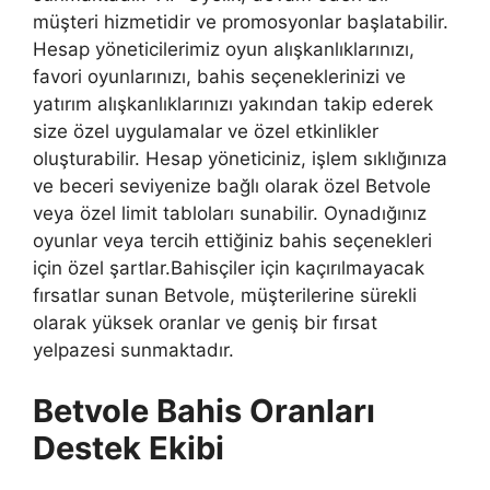
müşteri hizmetidir ve promosyonlar başlatabilir.
Hesap yöneticilerimiz oyun alışkanlıklarınızı,
favori oyunlarınızı, bahis seçeneklerinizi ve
yatırım alışkanlıklarınızı yakından takip ederek
size özel uygulamalar ve özel etkinlikler
oluşturabilir. Hesap yöneticiniz, işlem sıklığınıza
ve beceri seviyenize bağlı olarak özel Betvole
veya özel limit tabloları sunabilir. Oynadığınız
oyunlar veya tercih ettiğiniz bahis seçenekleri
için özel şartlar.Bahisçiler için kaçırılmayacak
fırsatlar sunan Betvole, müşterilerine sürekli
olarak yüksek oranlar ve geniş bir fırsat
yelpazesi sunmaktadır.
Betvole Bahis Oranları
Destek Ekibi