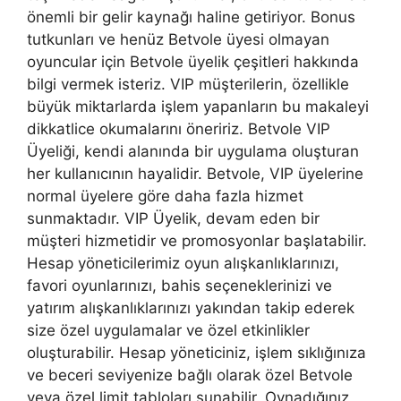
önemli bir gelir kaynağı haline getiriyor. Bonus
tutkunları ve henüz Betvole üyesi olmayan
oyuncular için Betvole üyelik çeşitleri hakkında
bilgi vermek isteriz. VIP müşterilerin, özellikle
büyük miktarlarda işlem yapanların bu makaleyi
dikkatlice okumalarını öneririz. Betvole VIP
Üyeliği, kendi alanında bir uygulama oluşturan
her kullanıcının hayalidir. Betvole, VIP üyelerine
normal üyelere göre daha fazla hizmet
sunmaktadır. VIP Üyelik, devam eden bir
müşteri hizmetidir ve promosyonlar başlatabilir.
Hesap yöneticilerimiz oyun alışkanlıklarınızı,
favori oyunlarınızı, bahis seçeneklerinizi ve
yatırım alışkanlıklarınızı yakından takip ederek
size özel uygulamalar ve özel etkinlikler
oluşturabilir. Hesap yöneticiniz, işlem sıklığınıza
ve beceri seviyenize bağlı olarak özel Betvole
veya özel limit tabloları sunabilir. Oynadığınız