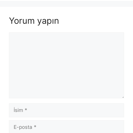
Yorum yapın
Yorum
İsim
E-
posta