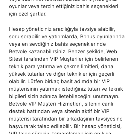
oyunlar veya tercih ettiğiniz bahis seçenekleri
için özel şartlar.
Hesap yöneticiniz aracılığıyla tavsiye alabilir,
soru sorabilir ve yatırımlarda, Bonus oyunlarında
veya en sevdiğiniz bahis seçeneklerinde
Betvole kazanabilirsiniz. Benzer şekilde, Web
Sitesi tarafından VIP Müşteriler için belirlenen
teknik para yatırma ve çekme limitleri, daha
yüksek tutarlar ve diğer teknikler için geçerli
olabilir. Lütfen birkaç basit adımda bir VIP
müşterisinin yatırmak istediğiniz tutarı ve teknik
bilgileri sizin adınıza iletebileceğini unutmayın.
Betvole VIP Müşteri Hizmetleri, sitenin canlı
destek hattından veya sitenin aktif bir VIP
müşterisi tarafından bir arkadaşının tavsiyesine
başvurarak talep edilebilir. Bir hesap yöneticisi,
VIP talep sürecini tamamlamak için en kısa