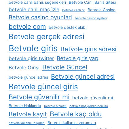
betvole canlı bahis seçenekleri
Betvole Canlı Bahis Sitesi
betvole canlı maç i̇zle
Betvole Casino
betvole canlı tv
Betvole casino oyunlari
betvole casino üyeleri
betvole com
betvole destek ekibi
Betvole gerçek adresi
Betvole giris
Betvole giris adresi
Betvole giris yap
betvole giris twitter
Betvole Güncel
Betvole Girişi
Betvole güncel adresi
betvole güncel adres
Betvole güncel giris
Betvole güvenilir mi
betvole güvenlir mi
Betvole Hakkında
betvole hizmeti
betvole hoş geldin bonusu
Betvole kaç oldu
Betvole kayit
Betvole kullanıcı yorumları
betvole kullanıcı bilgileri