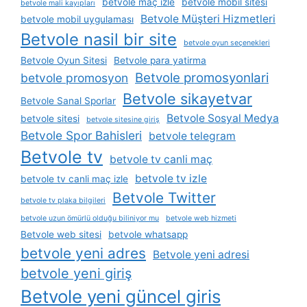
betvole maç izle
betvole mobil sitesi
betvole mali kayıpları
Betvole Müşteri Hizmetleri
betvole mobil uygulaması
Betvole nasil bir site
betvole oyun seçenekleri
Betvole Oyun Sitesi
Betvole para yatirma
Betvole promosyonlari
betvole promosyon
Betvole sikayetvar
Betvole Sanal Sporlar
Betvole Sosyal Medya
betvole sitesi
betvole sitesine giriş
Betvole Spor Bahisleri
betvole telegram
Betvole tv
betvole tv canli maç
betvole tv izle
betvole tv canli maç izle
Betvole Twitter
betvole tv plaka bilgileri
betvole uzun ömürlü olduğu biliniyor mu
betvole web hizmeti
Betvole web sitesi
betvole whatsapp
betvole yeni adres
Betvole yeni adresi
betvole yeni giriş
Betvole yeni güncel giris