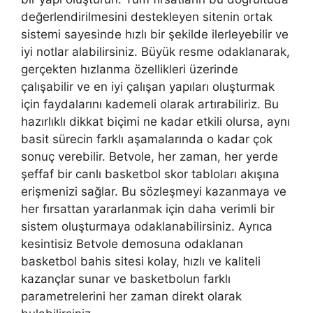
değerlendirilmesini destekleyen sitenin ortak
sistemi sayesinde hızlı bir şekilde ilerleyebilir ve
iyi notlar alabilirsiniz. Büyük resme odaklanarak,
gerçekten hızlanma özellikleri üzerinde
çalışabilir ve en iyi çalışan yapıları oluşturmak
için faydalarını kademeli olarak artırabiliriz. Bu
hazırlıklı dikkat biçimi ne kadar etkili olursa, aynı
basit sürecin farklı aşamalarında o kadar çok
sonuç verebilir. Betvole, her zaman, her yerde
şeffaf bir canlı basketbol skor tabloları akışına
erişmenizi sağlar. Bu sözleşmeyi kazanmaya ve
her fırsattan yararlanmak için daha verimli bir
sistem oluşturmaya odaklanabilirsiniz. Ayrıca
kesintisiz Betvole demosuna odaklanan
basketbol bahis sitesi kolay, hızlı ve kaliteli
kazançlar sunar ve basketbolun farklı
parametrelerini her zaman direkt olarak