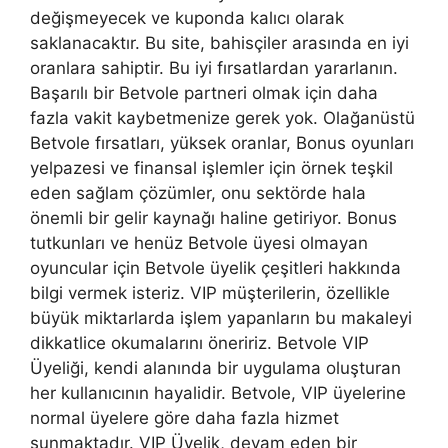
değişmeyecek ve kuponda kalıcı olarak
saklanacaktır. Bu site, bahisçiler arasında en iyi
oranlara sahiptir. Bu iyi fırsatlardan yararlanın.
Başarılı bir Betvole partneri olmak için daha
fazla vakit kaybetmenize gerek yok. Olağanüstü
Betvole fırsatları, yüksek oranlar, Bonus oyunları
yelpazesi ve finansal işlemler için örnek teşkil
eden sağlam çözümler, onu sektörde hala
önemli bir gelir kaynağı haline getiriyor. Bonus
tutkunları ve henüz Betvole üyesi olmayan
oyuncular için Betvole üyelik çeşitleri hakkında
bilgi vermek isteriz. VIP müşterilerin, özellikle
büyük miktarlarda işlem yapanların bu makaleyi
dikkatlice okumalarını öneririz. Betvole VIP
Üyeliği, kendi alanında bir uygulama oluşturan
her kullanıcının hayalidir. Betvole, VIP üyelerine
normal üyelere göre daha fazla hizmet
sunmaktadır. VIP Üyelik, devam eden bir