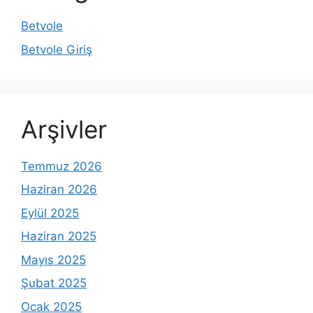
Betvole
Betvole Giriş
Arşivler
Temmuz 2026
Haziran 2026
Eylül 2025
Haziran 2025
Mayıs 2025
Şubat 2025
Ocak 2025