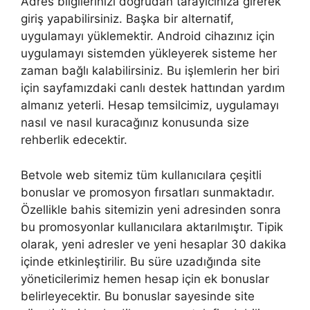
Adres bilgilerinizi doğrudan tarayıcınıza girerek
giriş yapabilirsiniz. Başka bir alternatif,
uygulamayı yüklemektir. Android cihazınız için
uygulamayı sistemden yükleyerek sisteme her
zaman bağlı kalabilirsiniz. Bu işlemlerin her biri
için sayfamızdaki canlı destek hattından yardım
almanız yeterli. Hesap temsilcimiz, uygulamayı
nasıl ve nasıl kuracağınız konusunda size
rehberlik edecektir.
Betvole web sitemiz tüm kullanıcılara çeşitli
bonuslar ve promosyon fırsatları sunmaktadır.
Özellikle bahis sitemizin yeni adresinden sonra
bu promosyonlar kullanıcılara aktarılmıştır. Tipik
olarak, yeni adresler ve yeni hesaplar 30 dakika
içinde etkinleştirilir. Bu süre uzadığında site
yöneticilerimiz hemen hesap için ek bonuslar
belirleyecektir. Bu bonuslar sayesinde site