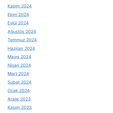
Kasım 2024
Ekim 2024
Eylül 2024
Ağustos 2024
Temmuz 2024
Haziran 2024
Mayıs 2024
Nisan 2024
Mart 2024
Şubat 2024
Ocak 2024
Aralık 2023
Kasım 2023