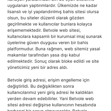
uygulanan yaptırımlardır. Ülkemizde ne kadar
lisanslı ve iyi yapılandırılmış bahis sitesi olursa
olsun, bu siteler düzenli olarak gözden
geçirilmekte ve kullanıcılar bunlara kolayca
erişememektedir. Betvole web sitesi,
kullanıcılara kapsamlı bir kurumsal imaj sunarak
üyelerine güven duygusu veren bir bahis
platformudur. Buna rağmen, web sitemiz yasal
makamlar tarafından yasa dışı kabul
edilmektedir. Sonuç olarak bloke edildi ve site
yöneticimiz yeni bir adres aldı.
Betvole giriş adresi, erişim engelleme için
değiştirildi. Bu değişiklikten sonra
kullanıcılarımız yeni giriş adresi ile kaldıkları
yerden devam edebilirler. Yani Betvole web
sitesi adresi değişirse kullanıcının hesabında
herhangi bir sorun olmayacaktır. Betvole