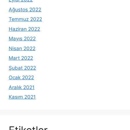
Ağustos 2022
Temmuz 2022
Haziran 2022
Mayıs 2022
Nisan 2022
Mart 2022
Şubat 2022
Ocak 2022
Aralık 2021
Kasım 2021