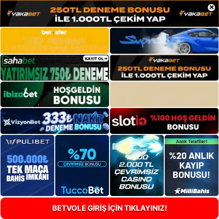
×
BETVOLE GİRİŞ İÇİN TIKLAYINIZ!