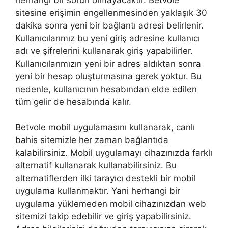
sitesine erişimin engellenmesinden yaklaşık 30
dakika sonra yeni bir bağlantı adresi belirlenir.
Kullanıcılarımız bu yeni giriş adresine kullanıcı
adı ve şifrelerini kullanarak giriş yapabilirler.
Kullanıcılarımızın yeni bir adres aldıktan sonra
yeni bir hesap oluşturmasına gerek yoktur. Bu
nedenle, kullanıcının hesabından elde edilen
tüm gelir de hesabında kalır.
Betvole mobil uygulamasını kullanarak, canlı
bahis sitemizle her zaman bağlantıda
kalabilirsiniz. Mobil uygulamayı cihazınızda farklı
alternatif kullanarak kullanabilirsiniz. Bu
alternatiflerden ilki tarayıcı destekli bir mobil
uygulama kullanmaktır. Yani herhangi bir
uygulama yüklemeden mobil cihazınızdan web
sitemizi takip edebilir ve giriş yapabilirsiniz.