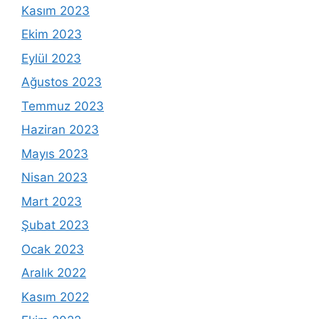
Kasım 2023
Ekim 2023
Eylül 2023
Ağustos 2023
Temmuz 2023
Haziran 2023
Mayıs 2023
Nisan 2023
Mart 2023
Şubat 2023
Ocak 2023
Aralık 2022
Kasım 2022