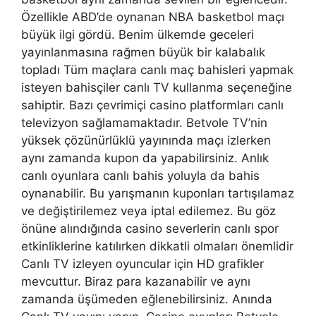
Özellikle ABD’de oynanan NBA basketbol maçı
büyük ilgi gördü. Benim ülkemde geceleri
yayınlanmasına rağmen büyük bir kalabalık
topladı Tüm maçlara canlı maç bahisleri yapmak
isteyen bahisçiler canlı TV kullanma seçeneğine
sahiptir. Bazı çevrimiçi casino platformları canlı
televizyon sağlamamaktadır. Betvole TV’nin
yüksek çözünürlüklü yayınında maçı izlerken
aynı zamanda kupon da yapabilirsiniz. Anlık
canlı oyunlara canlı bahis yoluyla da bahis
oynanabilir. Bu yarışmanın kuponları tartışılamaz
ve değiştirilemez veya iptal edilemez. Bu göz
önüne alındığında casino severlerin canlı spor
etkinliklerine katılırken dikkatli olmaları önemlidir
Canlı TV izleyen oyuncular için HD grafikler
mevcuttur. Biraz para kazanabilir ve aynı
zamanda üşümeden eğlenebilirsiniz. Anında