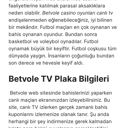
faaliyetlerine katılmak parasal aksaklıklara
neden olabilir.
Betvole casino oyunları canlı tv
endişelenmeden eğlenebileceğiniz, iyi bilinen
bir mekândır. Futbol maçları en çok oynanan ve
bahis oynanan oyundur. Bundan sonra
basketbol ve voleybol oynadılar. Futbol
oynamak büyük bir keyiftir. Futbol coşkusu tüm
dünyada yaygın. İnsanların çoğunluğu bundan
son derece ve hevesle keyif aldı.
Betvole TV Plaka Bilgileri
Betvole web sitesinde bahislerinizi yaparken
canlı maçları ekranınızdan izleyebilirsiniz. Bu
site, canlı TV izlerken gerçek zamanlı bahis
kuponlarını izlemenize olanak tanır. Şu anda
herhangi bir şey indirmenize gerek kalmadan