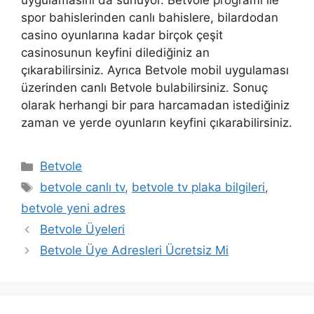
uygulamasını da sunuyor. Betvole programı ile
spor bahislerinden canlı bahislere, bilardodan
casino oyunlarına kadar birçok çeşit
casinosunun keyfini dilediğiniz an
çıkarabilirsiniz. Ayrıca Betvole mobil uygulaması
üzerinden canlı Betvole bulabilirsiniz. Sonuç
olarak herhangi bir para harcamadan istediğiniz
zaman ve yerde oyunların keyfini çıkarabilirsiniz.
Kategoriler
Betvole
Etiketler
betvole canlı tv
,
betvole tv plaka bilgileri
,
betvole yeni adres
Betvole Üyeleri
Betvole Üye Adresleri Ücretsiz Mi