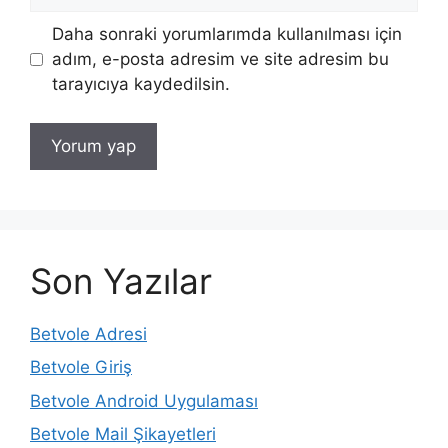
sitesi
Daha sonraki yorumlarımda kullanılması için
adım, e-posta adresim ve site adresim bu
tarayıcıya kaydedilsin.
Son Yazılar
Betvole Adresi
Betvole Giriş
Betvole Android Uygulaması
Betvole Mail Şikayetleri