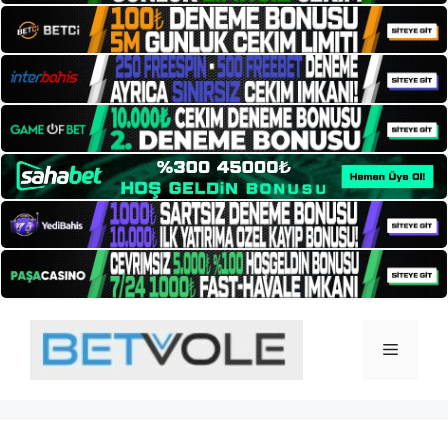
İçeriğe
atla
Menü