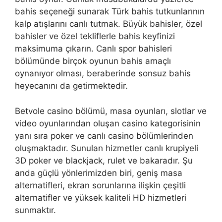
bahis seçeneği sunarak Türk bahis tutkunlarının
kalp atışlarını canlı tutmak. Büyük bahisler, özel
bahisler ve özel tekliflerle bahis keyfinizi
maksimuma çıkarın. Canlı spor bahisleri
bölümünde birçok oyunun bahis amaçlı
oynanıyor olması, beraberinde sonsuz bahis
heyecanını da getirmektedir.
Betvole casino bölümü, masa oyunları, slotlar ve
video oyunlarından oluşan casino kategorisinin
yanı sıra poker ve canlı casino bölümlerinden
oluşmaktadır. Sunulan hizmetler canlı krupiyeli
3D poker ve blackjack, rulet ve bakaradır. Şu
anda güçlü yönlerimizden biri, geniş masa
alternatifleri, ekran sorunlarına ilişkin çeşitli
alternatifler ve yüksek kaliteli HD hizmetleri
sunmaktır.