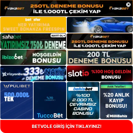
×
BETVOLE GİRİŞ İÇİN TIKLAYINIZ!