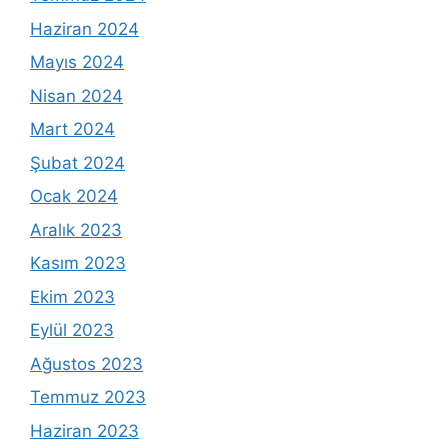
Haziran 2024
Mayıs 2024
Nisan 2024
Mart 2024
Şubat 2024
Ocak 2024
Aralık 2023
Kasım 2023
Ekim 2023
Eylül 2023
Ağustos 2023
Temmuz 2023
Haziran 2023