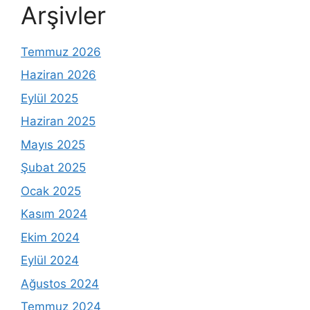
Arşivler
Temmuz 2026
Haziran 2026
Eylül 2025
Haziran 2025
Mayıs 2025
Şubat 2025
Ocak 2025
Kasım 2024
Ekim 2024
Eylül 2024
Ağustos 2024
Temmuz 2024