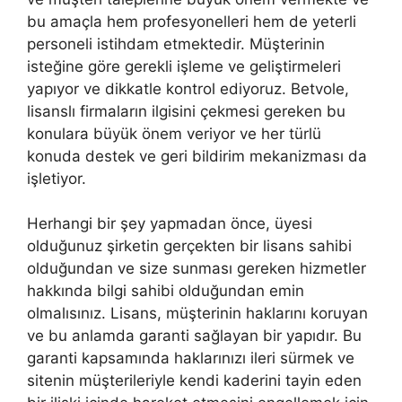
bu amaçla hem profesyonelleri hem de yeterli
personeli istihdam etmektedir. Müşterinin
isteğine göre gerekli işleme ve geliştirmeleri
yapıyor ve dikkatle kontrol ediyoruz. Betvole,
lisanslı firmaların ilgisini çekmesi gereken bu
konulara büyük önem veriyor ve her türlü
konuda destek ve geri bildirim mekanizması da
işletiyor.
Herhangi bir şey yapmadan önce, üyesi
olduğunuz şirketin gerçekten bir lisans sahibi
olduğundan ve size sunması gereken hizmetler
hakkında bilgi sahibi olduğundan emin
olmalısınız. Lisans, müşterinin haklarını koruyan
ve bu anlamda garanti sağlayan bir yapıdır. Bu
garanti kapsamında haklarınızı ileri sürmek ve
sitenin müşterileriyle kendi kaderini tayin eden