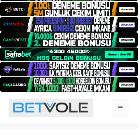
İçeriğe
atla
Menü