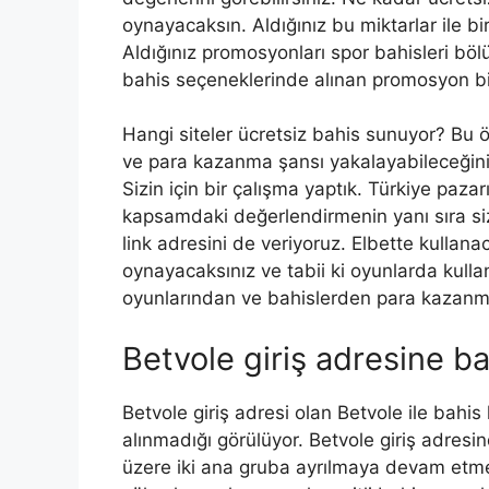
oynayacaksın. Aldığınız bu miktarlar ile b
Aldığınız promosyonları spor bahisleri b
bahis seçeneklerinde alınan promosyon bil
Hangi siteler ücretsiz bahis sunuyor? Bu 
ve para kazanma şansı yakalayabileceğiniz
Sizin için bir çalışma yaptık. Türkiye paza
kapsamdaki değerlendirmenin yanı sıra sizl
link adresini de veriyoruz. Elbette kullan
oynayacaksınız ve tabii ki oyunlarda kulla
oyunlarından ve bahislerden para kazanma
Betvole giriş adresine b
Betvole giriş adresi olan Betvole ile bah
alınmadığı görülüyor. Betvole giriş adresin
üzere iki ana gruba ayrılmaya devam etmekt