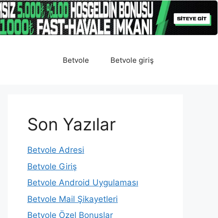
Betvole
Betvole giriş
Son Yazılar
Betvole Adresi
Betvole Giriş
Betvole Android Uygulaması
Betvole Mail Şikayetleri
Betvole Özel Bonuslar