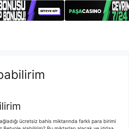
abilirim
lirim
ağladığı ücretsiz bahis miktarında farklı para birimi
iz Betvole alabilirim? Bu miktarları alacak ve iddaa