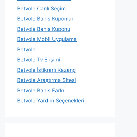
Betvole Canlı Seçim
Betvole Bahis Kuponları
Betvole Bahis Kuponu
Betvole Mobil Uygulama
Betvole
Betvole Tv Erişimi
Betvole İstikrarlı Kazanç
Betvole Araştırma Sitesi
Betvole Bahis Farkı
Betvole Yardım Seçenekleri