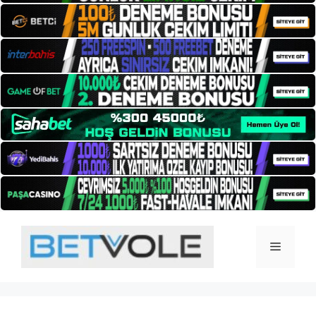
İçeriğe
atla
Menü