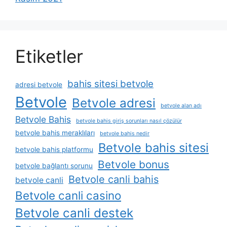
Etiketler
bahis sitesi betvole
adresi betvole
Betvole
Betvole adresi
betvole alan adı
Betvole Bahis
betvole bahis giriş sorunları nasıl çözülür
betvole bahis meraklıları
betvole bahis nedir
Betvole bahis sitesi
betvole bahis platformu
Betvole bonus
betvole bağlantı sorunu
Betvole canli bahis
betvole canli
Betvole canli casino
Betvole canli destek