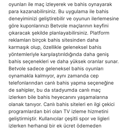
oyunları ile maç izleyerek ve bahis oynayarak
para kazanabilirsiniz. Bu uygulama ile bahis
deneyiminizi geliştirebilir ve oyunun ilerlemesine
göre kuponlarınızı Betvole maçlarının keyfini
çıkaracak şekilde planlayabilirsiniz. Platform
reklamları birçok bahis sitesinden daha
karmaşık olup, özellikle geleneksel bahis
yöntemleriyle karşılaştırıldığında daha geniş
bahis seçenekleri ve daha yüksek oranlar sunar.
Betvole sadece geleneksel bahis oyunları
oynamakla kalmıyor, aynı zamanda cep
telefonlarından canlı bahis yapma seçeneğine
de sahipler, bu da stadyumda canlı maç
izlerken bile bahis heyecanını yaşamalarına
olanak tanıyor. Canlı bahis siteleri en ilgi çekici
programlardan biri olan TV izleme hizmetini
geliştirmiştir. Kullanıcılar çeşitli spor ve ligleri
izlerken herhangi bir ek ücret ödemeden