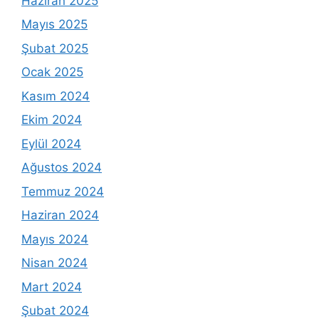
Haziran 2025
Mayıs 2025
Şubat 2025
Ocak 2025
Kasım 2024
Ekim 2024
Eylül 2024
Ağustos 2024
Temmuz 2024
Haziran 2024
Mayıs 2024
Nisan 2024
Mart 2024
Şubat 2024