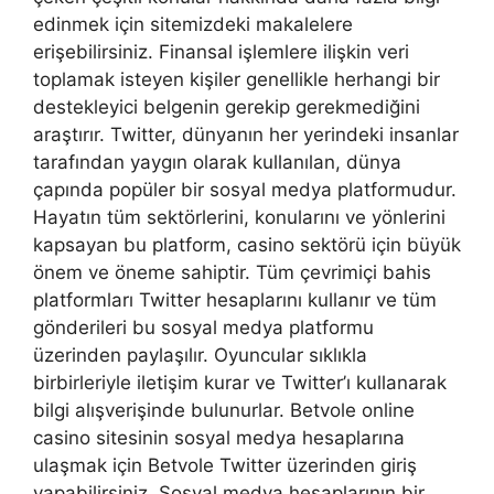
edinmek için sitemizdeki makalelere
erişebilirsiniz. Finansal işlemlere ilişkin veri
toplamak isteyen kişiler genellikle herhangi bir
destekleyici belgenin gerekip gerekmediğini
araştırır. Twitter, dünyanın her yerindeki insanlar
tarafından yaygın olarak kullanılan, dünya
çapında popüler bir sosyal medya platformudur.
Hayatın tüm sektörlerini, konularını ve yönlerini
kapsayan bu platform, casino sektörü için büyük
önem ve öneme sahiptir. Tüm çevrimiçi bahis
platformları Twitter hesaplarını kullanır ve tüm
gönderileri bu sosyal medya platformu
üzerinden paylaşılır. Oyuncular sıklıkla
birbirleriyle iletişim kurar ve Twitter’ı kullanarak
bilgi alışverişinde bulunurlar. Betvole online
casino sitesinin sosyal medya hesaplarına
ulaşmak için Betvole Twitter üzerinden giriş
yapabilirsiniz. Sosyal medya hesaplarının bir