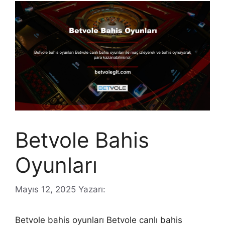
Betvole Bahis
Oyunları
Mayıs 12, 2025
Yazarı:
Betvole bahis oyunları Betvole canlı bahis