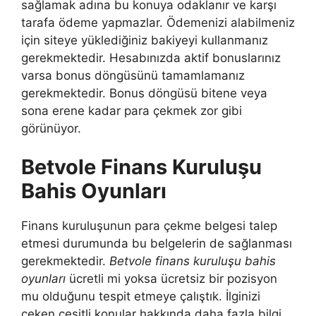
sağlamak adına bu konuya odaklanır ve karşı
tarafa ödeme yapmazlar. Ödemenizi alabilmeniz
için siteye yüklediğiniz bakiyeyi kullanmanız
gerekmektedir. Hesabınızda aktif bonuslarınız
varsa bonus döngüsünü tamamlamanız
gerekmektedir. Bonus döngüsü bitene veya
sona erene kadar para çekmek zor gibi
görünüyor.
Betvole Finans Kuruluşu
Bahis Oyunları
Finans kuruluşunun para çekme belgesi talep
etmesi durumunda bu belgelerin de sağlanması
gerekmektedir.
Betvole finans kuruluşu bahis
oyunları
ücretli mi yoksa ücretsiz bir pozisyon
mu olduğunu tespit etmeye çalıştık. İlginizi
çeken çeşitli konular hakkında daha fazla bilgi