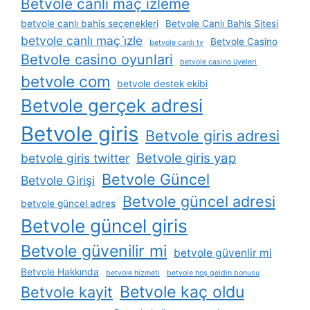
Betvole canli maç izleme
betvole canlı bahis seçenekleri
Betvole Canlı Bahis Sitesi
betvole canlı maç i̇zle
Betvole Casino
betvole canlı tv
Betvole casino oyunlari
betvole casino üyeleri
betvole com
betvole destek ekibi
Betvole gerçek adresi
Betvole giris
Betvole giris adresi
Betvole giris yap
betvole giris twitter
Betvole Güncel
Betvole Girişi
Betvole güncel adresi
betvole güncel adres
Betvole güncel giris
Betvole güvenilir mi
betvole güvenlir mi
Betvole Hakkında
betvole hizmeti
betvole hoş geldin bonusu
Betvole kaç oldu
Betvole kayit