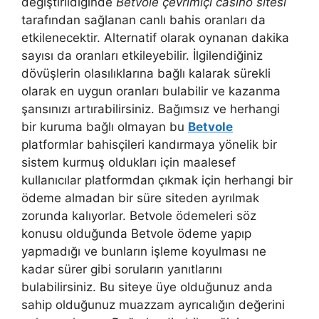
değiştirildiğinde
Betvole çevrimiçi casino sitesi
tarafından sağlanan canlı bahis oranları da
etkilenecektir. Alternatif olarak oynanan dakika
sayısı da oranları etkileyebilir. İlgilendiğiniz
dövüşlerin olasılıklarına bağlı kalarak sürekli
olarak en uygun oranları bulabilir ve kazanma
şansınızı artırabilirsiniz. Bağımsız ve herhangi
bir kuruma bağlı olmayan bu
Betvole
platformlar bahisçileri kandırmaya yönelik bir
sistem kurmuş oldukları için maalesef
kullanıcılar platformdan çıkmak için herhangi bir
ödeme almadan bir süre siteden ayrılmak
zorunda kalıyorlar. Betvole ödemeleri söz
konusu olduğunda Betvole ödeme yapıp
yapmadığı ve bunların işleme koyulması ne
kadar sürer gibi soruların yanıtlarını
bulabilirsiniz. Bu siteye üye olduğunuz anda
sahip olduğunuz muazzam ayrıcalığın değerini