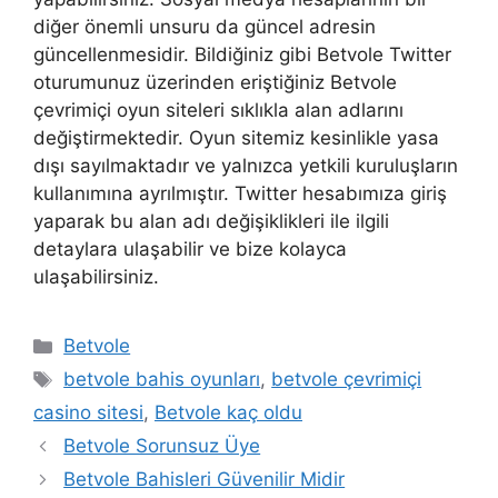
diğer önemli unsuru da güncel adresin
güncellenmesidir. Bildiğiniz gibi Betvole Twitter
oturumunuz üzerinden eriştiğiniz Betvole
çevrimiçi oyun siteleri sıklıkla alan adlarını
değiştirmektedir. Oyun sitemiz kesinlikle yasa
dışı sayılmaktadır ve yalnızca yetkili kuruluşların
kullanımına ayrılmıştır. Twitter hesabımıza giriş
yaparak bu alan adı değişiklikleri ile ilgili
detaylara ulaşabilir ve bize kolayca
ulaşabilirsiniz.
Kategoriler
Betvole
Etiketler
betvole bahis oyunları
,
betvole çevrimiçi
casino sitesi
,
Betvole kaç oldu
Betvole Sorunsuz Üye
Betvole Bahisleri Güvenilir Midir