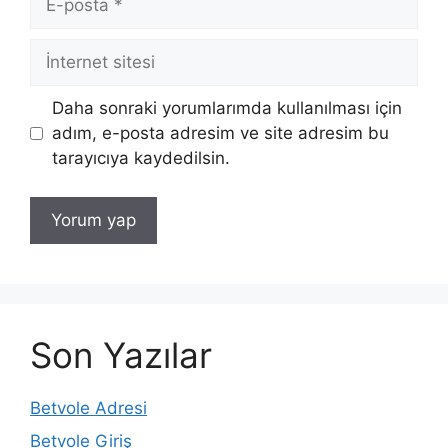
posta
İnternet
sitesi
Daha sonraki yorumlarımda kullanılması için
adım, e-posta adresim ve site adresim bu
tarayıcıya kaydedilsin.
Son Yazılar
Betvole Adresi
Betvole Giriş