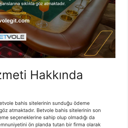
zmeti Hakkında
Betvole bahis sitelerinin sunduğu ödeme
 göz atmaktadır. Betvole bahis sitelerinin son
eme seçeneklerine sahip olup olmadığı da
memnuniyetini ön planda tutan bir firma olarak