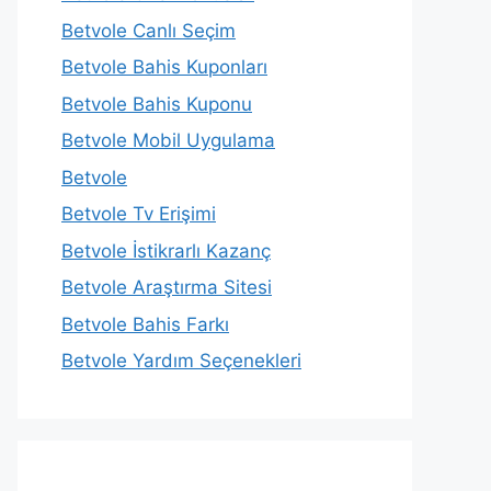
Betvole Canlı Seçim
Betvole Bahis Kuponları
Betvole Bahis Kuponu
Betvole Mobil Uygulama
Betvole
Betvole Tv Erişimi
Betvole İstikrarlı Kazanç
Betvole Araştırma Sitesi
Betvole Bahis Farkı
Betvole Yardım Seçenekleri